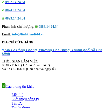
0982.14.24.34
0824.14.24.34
0823.14.24.34
Phản ánh chất lượng:
0888.14.24.34
Email:
info@linhkiendtdd.vn
ĐỊA CHỈ CỬA HÀNG
749 Lê Hồng Phong, Phường Hòa Hưng, Thành phố Hồ Chí
Minh
THỜI GIAN LÀM VIỆC
8h30 - 19h00 (Từ thứ 2 đến thứ 7)
Và 8h30 - 16h30 (Chủ nhật và ngày lễ).
Các thông tin khác
Liên hệ
Giới thiệu công ty
Tin tức
Tuyển dụng