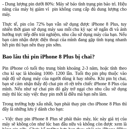
- Dung lượng pin dưới 80%: Máy sẽ báo tình trạng pin bảo trì. Hiệu
năng của máy bị giảm vì pin không cung cấp đủ dung lượng cho
máy.
Thực tế, pin còn 72% bạn vẫn sử dụng được iPhone 8 Plus, tuy
nhiên thời gian sử dụng máy sau mỗi chu kỳ sạc sẽ ngắn đi và ảnh
hưởng trực tiếp đến trải nghiệm, nhu cầu sử dụng máy của bạn. Nếu
bạn cảm nhận được điện thoại của mình đang gặp tình trạng nhanh
hết pin thì bạn nên thay pin sớm.
Bao lâu thì pin iPhone 8 Plus bị chai?
Pin iPhone có tuổi thọ trung bình khoảng 2-3 năm, hoặc tính theo
chu kì sạc là khoảng 1000- 1200 lần. Tuổi thọ pin phụ thuộc vào
mật độ sử dụng máy của người dùng ít hay nhiều. Khi pin bị chai,
bạn sẽ cảm nhận thấy độ chai pin rõ rệt trên chiếc iPhone 8 Plus của
mình. Nếu như sự chai pin đó gây trở ngại cho nhu cầu sử dụng
máy thì lúc này việc thay pin mới là điều mà bạn nên làm.
Trong trường hợp xấu nhất, bạn phải thay pin cho iPhone 8 Plus thì
đây là những lưu ý dành cho bạn:
- Việc thay pin iPhone 8 Plus sẽ phải tháo máy, lúc này giá trị của
máy sẽ không còn như lúc ban đầu nữa và không còn được xem là