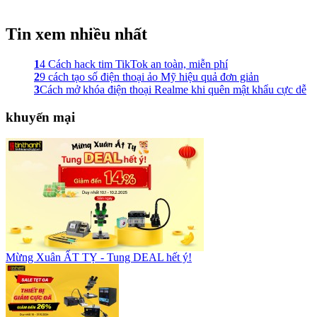
Tin xem nhiều nhất
1
4 Cách hack tim TikTok an toàn, miễn phí
2
9 cách tạo số điện thoại ảo Mỹ hiệu quả đơn giản
3
Cách mở khóa điện thoại Realme khi quên mật khẩu cực dễ
khuyến mại
Mừng Xuân ẤT TỴ - Tung DEAL hết ý!