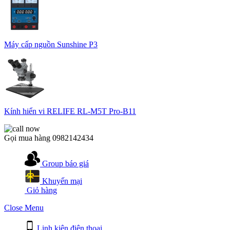
Máy cấp nguồn Sunshine P3
Kính hiển vi RELIFE RL-M5T Pro-B11
Gọi mua hàng
0982142434
Group báo giá
Khuyến mại
Giỏ hàng
Close Menu
Linh kiện điện thoại