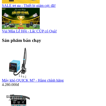
SALE tẹt ga - Thiết bị giảm cực đã!
Vui Mùa Lễ Hội - Lắc CÚP có Quà!
Sản phẩm bán chạy
Máy khò QUICK M7 - Hàng chính hãng
4.280.000đ