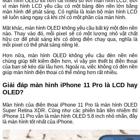
Màn hình OLED tốt hơn rất nhiều so với màn hình LCD. Bởi
vì màn hình LCD yêu cầu có một bảng đèn nền lớn bằng
màn hình để phát sáng. Có nghĩa là toàn bộ màn hình LCD
sẽ luôn sáng ngay cả khi chỉ có một phần của màn hình.
Mặt khác, màn hình OLED không yêu cầu bất kỳ một đèn nền
nào. Thay vào đó, mỗi pixel sẽ có một lượng nhỏ vật chất
hữu cơ để phát sáng khi có dòng điện chạy qua, nghĩa là
mỗi pixel có thể phát sáng riêng lẻ.
Hơn nữa, màn hình OLED không yêu cầu đèn nền nên
chúng giúp tiết kiệm điện hơn, vì vậy pin thiết bị điện thoại
của bạn sẽ kéo dài lâu hơn. Ngoài ra, việc không có đèn nền
giúp màn hình điện thoại có thể mỏng hơn rất nhiều.
Giải đáp màn hình iPhone 11 Pro là LCD hay
OLED?
Màn hình của điện thoại iPhone 11 Pro là màn hình OLED
Super Retina XDR. Cũng như các phiên bản tiền nhiệm thì
iPhone 11 Pro vẫn là màn hình OLED 5.8 inch nhỏ nhắn, đây
là màn hình tốt nhất của iPhone.