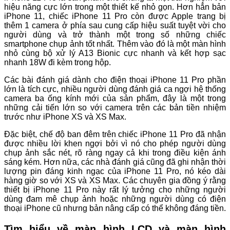
hiệu năng cực lớn trong một thiết kế nhỏ gọn. Hơn hẳn bản
iPhone 11, chiếc iPhone 11 Pro còn được Apple trang bị
thêm 1 camera ở phía sau cung cấp hiệu suất tuyệt vời cho
người dùng và trở thành một trong số những chiếc
smartphone chụp ảnh tốt nhất. Thêm vào đó là một màn hình
nhỏ cùng bộ xử lý A13 Bionic cực nhanh và kết hợp sạc
nhanh 18W đi kèm trong hộp.
Các bài đánh giá dành cho điện thoại iPhone 11 Pro phần
lớn là tích cực, nhiều người dùng đánh giá ca ngợi hệ thống
camera ba ống kính mới của sản phẩm, đây là một trong
những cải tiến lớn so với camera trên các bản tiền nhiệm
trước như iPhone XS và XS Max.
Đặc biệt, chế độ ban đêm trên chiếc iPhone 11 Pro đã nhận
được nhiều lời khen ngợi bởi vì nó cho phép người dùng
chụp ảnh sắc nét, rõ ràng ngay cả khi trong điều kiện ánh
sáng kém. Hơn nữa, các nhà đánh giá cũng đã ghi nhận thời
lượng pin đáng kinh ngạc của iPhone 11 Pro, nó kéo dài
hàng giờ so với XS và XS Max. Các chuyên gia đồng ý rằng
thiết bị iPhone 11 Pro này rất lý tưởng cho những người
dùng đam mê chụp ảnh hoặc những người dùng có điện
thoại iPhone cũ nhưng bản nâng cấp có thể không đáng tiền.
Tìm hiểu về màn hình LCD và màn hình