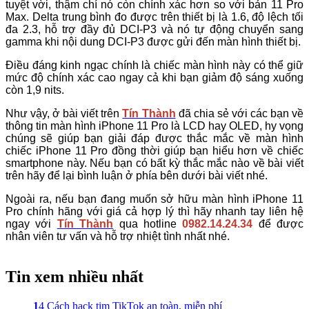
tuyệt vời, thậm chí nó còn chính xác hơn so với bản 11 Pro
Max. Delta trung bình đo được trên thiết bị là 1.6, độ lệch tối
đa 2.3, hỗ trợ đầy đủ DCI-P3 và nó tự động chuyển sang
gamma khi nội dung DCI-P3 được gửi đến màn hình thiết bị.
Điều đáng kinh ngạc chính là chiếc màn hình này có thể giữ
mức độ chính xác cao ngay cả khi bạn giảm độ sáng xuống
còn 1,9 nits.
Như vậy, ở bài viết trên
Tín Thành
đã chia sẻ với các bạn về
thông tin màn hình iPhone 11 Pro là LCD hay OLED, hy vọng
chúng sẽ giúp bạn giải đáp được thắc mắc về màn hình
chiếc iPhone 11 Pro đồng thời giúp bạn hiểu hơn về chiếc
smartphone này. Nếu bạn có bất kỳ thắc mắc nào về bài viết
trên hãy để lại bình luận ở phía bên dưới bài viết nhé.
Ngoài ra, nếu bạn đang muốn sở hữu màn hình iPhone 11
Pro chính hãng với giá cả hợp lý thì hãy nhanh tay liên hệ
ngay với
Tín Thành
qua hotline
0982.14.24.34
để được
nhân viên tư vấn và hỗ trợ nhiệt tình nhất nhé.
Tin xem nhiều nhất
1
4 Cách hack tim TikTok an toàn, miễn phí