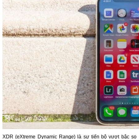
XDR (eXtreme Dynamic Range) là sự tiến bộ vượt bậc so