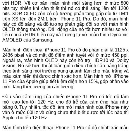
với HDR. Về cơ bản, màn hình mới sáng hơn ở mức 800
nits tuy nhiên khi cần thiết thì nó có thể sáng lên tới 1200
nits. XDR OLED còn có độ tương phản tăng gấp đôi từ 1M:1
trên XS lên đến 2M:1 trên iPhone 11 Pro. Do đó, màn hình
này có độ sáng và độ tương phản gấp đôi so với màn hình
OLED thông thường. Dải động của nó tốt hơn nhiều so với
tiêu chuẩn HDR hiện nay và tương tự với màn hình Dynamic
AMOLED của Samsung.
Màn hình điện thoại iPhone 11 Pro có độ phân giải là 1125 x
2436 pixel và có mật độ điểm ảnh tuyệt vời ở mức 458 ppi.
Ngoài ra, màn hình OLED này còn hỗ trợ HDR10 và Dolby
Vision. Nó sở hữu thuật toán giúp điều chỉnh cân bằng trắng
theo ánh sáng môi trường xung quanh làm cho màu trắng và
màu xám hiển thị được chính xác hơn. Màn hình mới iPhone
11 Pro của Apple giúp tiết kiệm điện hơn 15%, góp phần vào
mức tăng thời lượng pin ấn tượng.
Đầu vào cảm ứng của chiếc iPhone 11 Pro có tốc độ làm
mới cao lên tới 120 Hz, cho độ trễ của cảm ứng hầu như
bằng 0. Tuy nhiên, tốc độ làm mới màn hình của iPhone này
vẫn ở mức 60Hz và cũng chưa thể biết được tới lúc nào thì
Apple cho lên 120 Hz.
Màn hình trên điện thoại iPhone 11 Pro có độ chính xác màu