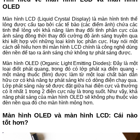
OLED
Màn hình LCD (Liquid Crystal Display) là màn hình tinh thể
lỏng được cấu tạo bởi các tế bào (các điểm ảnh) chứa các
tinh thể lỏng với khả năng làm thay đổi tính phân cực của
ánh sáng đồng thời thay đổi cường độ ánh sáng truyền qua
khi kết hợp với những loại kính lọc phân cực. Hay nói một
cách dễ hiểu hơn thì màn hình LCD chính là công nghệ dùng
đèn nền để tạo ra ánh sáng chứ không tự phát sáng được.
Màn hình OLED (Organic Light Emitting Diodes): Đây là một
loại điốt phát quang, trong đó có lớp phát xạ điện quang -
một màng thuốc (film) được làm từ một loại chất bán dẫn
hữu cơ có khả năng tự phát sáng khi có dòng điện chạy qua.
Lớp phát sáng này sẽ được đặt giữa hai điện cực và thường
có ít nhất 1 trong 2 điện cực này là trong suốt. Như vậy, khả
năng phát sáng của màn hình OLED sẽ không phụ thuộc vào
đèn nền qua đó cho màn hình mỏng hơn.
Màn hình OLED và màn hình LCD: Cái nào
tốt hơn?