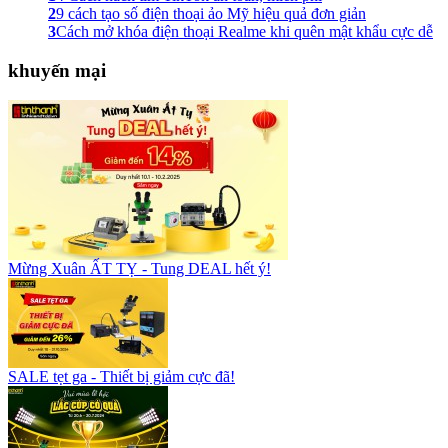
2
9 cách tạo số điện thoại ảo Mỹ hiệu quả đơn giản
3
Cách mở khóa điện thoại Realme khi quên mật khẩu cực dễ
khuyến mại
Mừng Xuân ẤT TỴ - Tung DEAL hết ý!
SALE tẹt ga - Thiết bị giảm cực đã!