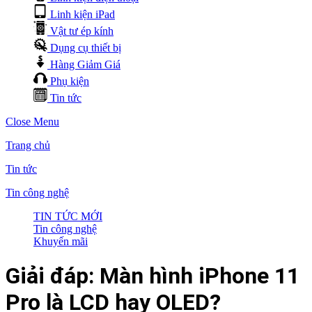
Linh kiện iPad
Vật tư ép kính
Dụng cụ thiết bị
Hàng Giảm Giá
Phụ kiện
Tin tức
Close Menu
Trang chủ
Tin tức
Tin công nghệ
TIN TỨC MỚI
Tin công nghệ
Khuyến mãi
Giải đáp: Màn hình iPhone 11
Pro là LCD hay OLED?