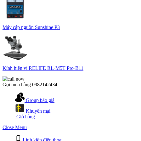
Máy cấp nguồn Sunshine P3
Kính hiển vi RELIFE RL-M5T Pro-B11
Gọi mua hàng
0982142434
Group báo giá
Khuyến mại
Giỏ hàng
Close Menu
Linh kiện điện thoại