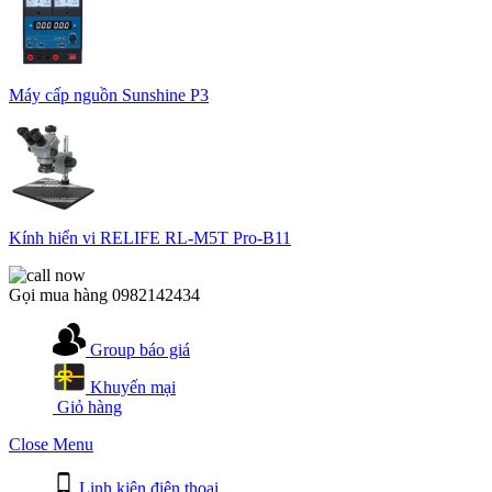
Máy cấp nguồn Sunshine P3
Kính hiển vi RELIFE RL-M5T Pro-B11
Gọi mua hàng
0982142434
Group báo giá
Khuyến mại
Giỏ hàng
Close Menu
Linh kiện điện thoại