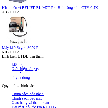
Kính hiển vi RELIFE RL-M7T Pro-B11 - ống kính CTV 0.5X
4.330.000đ
Máy khò Sugon 8650 Pro
6.050.000đ
Linh kiện ĐTDĐ Tín thành
Liên hệ
Giới thiệu công ty
Tin tức
Tuyển dụng
Quy định - chính sách
Chính sách bảo hành
Chính sách bảo mật
Giao hàng và thanh toán
Đại lý & đối tác Pin REXON