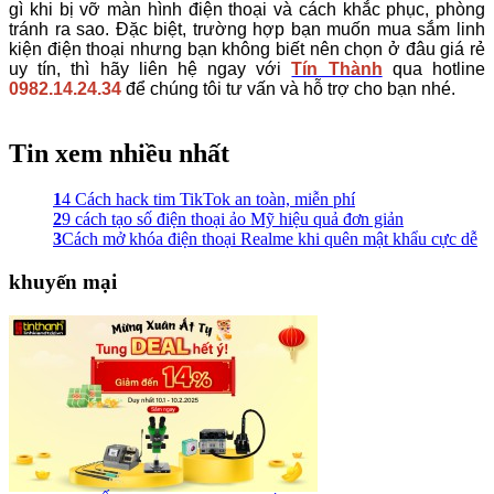
gì khi bị vỡ màn hình điện thoại và cách khắc phục, phòng
tránh ra sao. Đặc biệt, trường hợp bạn muốn mua sắm linh
kiện điện thoại nhưng bạn không biết nên chọn ở đâu giá rẻ
uy tín, thì hãy liên hệ ngay với
Tín Thành
qua hotline
0982.14.24.34
để chúng tôi tư vấn và hỗ trợ cho bạn nhé.
Tin xem nhiều nhất
1
4 Cách hack tim TikTok an toàn, miễn phí
2
9 cách tạo số điện thoại ảo Mỹ hiệu quả đơn giản
3
Cách mở khóa điện thoại Realme khi quên mật khẩu cực dễ
khuyến mại