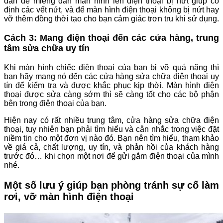
dán đè miếng dán màn hình lên điện thoại bị nứt giúp cố
định các vết nứt, và để màn hình điện thoại không bị nứt hay
vỡ thêm đồng thời tạo cho bạn cảm giác trơn tru khi sử dụng.
Cách 3: Mang điện thoại đến các cửa hàng, trung
tâm sửa chữa uy tín
Khi màn hình chiếc điện thoại của bạn bị vỡ quá nặng thì
bạn hãy mang nó đến các cửa hàng sửa chữa điện thoại uy
tín để kiểm tra và được khắc phục kịp thời. Màn hình điện
thoại được sửa càng sớm thì sẽ càng tốt cho các bộ phận
bên trong điện thoại của bạn.
Hiện nay có rất nhiều trung tâm, cửa hàng sửa chữa điện
thoại, tuy nhiên bạn phải tìm hiểu và cân nhắc trong việc đặt
niềm tin cho một đơn vị nào đó. Bạn nên tìm hiểu, tham khảo
về giá cả, chất lượng, uy tín, và phản hồi của khách hàng
trước đó… khi chọn một nơi để gửi gắm điện thoại của mình
nhé.
Một số lưu ý giúp bạn phòng tránh sự cố làm
rơi, vỡ màn hình điện thoại