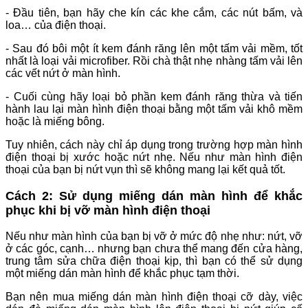
- Đầu tiên, bạn hãy che kín các khe cắm, các nút bấm, và
loa… của điện thoại.
- Sau đó bôi một ít kem đánh răng lên một tấm vải mềm, tốt
nhất là loại vải microfiber. Rồi chà thật nhẹ nhàng tấm vải lên
các vết nứt ở màn hình.
- Cuối cùng hãy loại bỏ phần kem đánh răng thừa và tiến
hành lau lại màn hình điện thoại bằng một tấm vải khô mềm
hoặc là miếng bông.
Tuy nhiên, cách này chỉ áp dụng trong trường hợp màn hình
điện thoại bị xước hoặc nứt nhẹ. Nếu như màn hình điện
thoại của bạn bị nứt vụn thì sẽ không mang lại kết quả tốt.
Cách 2: Sử dụng miếng dán màn hình để khắc
phục khi bị vỡ màn hình điện thoại
Nếu như màn hình của bạn bị vỡ ở mức độ nhẹ như: nứt, vỡ
ở các góc, cạnh… nhưng bạn chưa thể mang đến cửa hàng,
trung tâm sửa chữa điện thoại kịp, thì bạn có thể sử dụng
một miếng dán màn hình để khắc phục tạm thời.
Bạn nên mua miếng dán màn hình điện thoại cỡ dày, việc