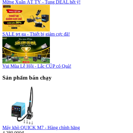
Mừng Xuân ẤT TỴ - Tung DEAL hết ý!
SALE tẹt ga - Thiết bị giảm cực đã!
Vui Mùa Lễ Hội - Lắc CÚP có Quà!
Sản phẩm bán chạy
Máy khò QUICK M7 - Hàng chính hãng
4.280.000đ