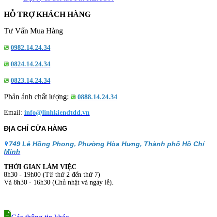
HỖ TRỢ KHÁCH HÀNG
Tư Vấn Mua Hàng
0982.14.24.34
0824.14.24.34
0823.14.24.34
Phản ánh chất lượng:
0888.14.24.34
Email:
info@linhkiendtdd.vn
ĐỊA CHỈ CỬA HÀNG
749 Lê Hồng Phong, Phường Hòa Hưng, Thành phố Hồ Chí
Minh
THỜI GIAN LÀM VIỆC
8h30 - 19h00 (Từ thứ 2 đến thứ 7)
Và 8h30 - 16h30 (Chủ nhật và ngày lễ).