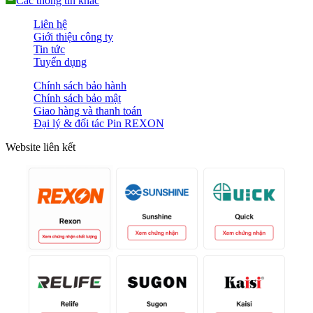
Các thông tin khác
Liên hệ
Giới thiệu công ty
Tin tức
Tuyển dụng
Chính sách bảo hành
Chính sách bảo mật
Giao hàng và thanh toán
Đại lý & đối tác Pin REXON
Website liên kết