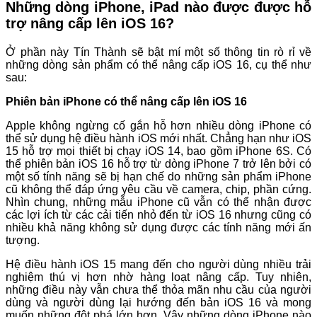
Những dòng iPhone, iPad nào được được hỗ
trợ nâng cấp lên iOS 16?
Ở phần này Tín Thành sẽ bật mí một số thông tin rò rỉ về
những dòng sản phẩm có thể nâng cấp iOS 16, cụ thể như
sau:
Phiên bản iPhone có thể nâng cấp lên iOS 16
Apple không ngừng cố gắn hỗ hơn nhiều dòng iPhone có
thể sử dụng hệ điều hành iOS mới nhất. Chẳng hạn như iOS
15 hỗ trợ mọi thiết bị chạy iOS 14, bao gồm iPhone 6S. Có
thể phiên bản iOS 16 hỗ trợ từ dòng iPhone 7 trở lên bởi có
một số tính năng sẽ bị hạn chế do những sản phẩm iPhone
cũ không thể đáp ứng yêu cầu về camera, chip, phần cứng.
Nhìn chung, những mẫu iPhone cũ vẫn có thể nhận được
các lợi ích từ các cải tiến nhỏ đến từ iOS 16 nhưng cũng có
nhiều khả năng không sử dụng được các tính năng mới ấn
tượng.
Hệ điều hành iOS 15 mang đến cho người dùng nhiều trải
nghiệm thú vị hơn nhờ hàng loạt nâng cấp. Tuy nhiên,
những điều này vẫn chưa thể thỏa mãn nhu cầu của người
dùng và người dùng lại hướng đến bản iOS 16 và mong
muốn những đột phá lớn hơn. Vậy những dòng iPhone nào