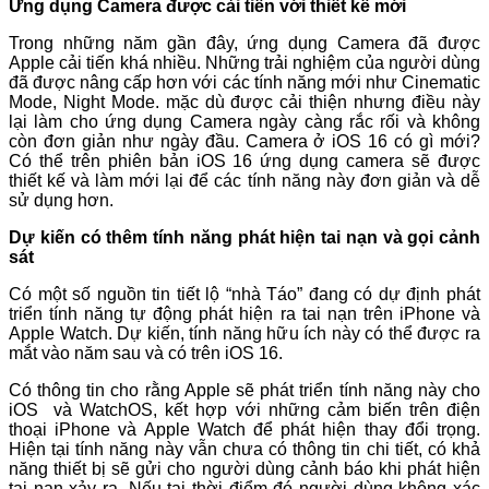
Ứng dụng Camera được cải tiến với thiết kế mới
Trong những năm gần đây, ứng dụng Camera đã được
Apple cải tiến khá nhiều. Những trải nghiệm của người dùng
đã được nâng cấp hơn với các tính năng mới như Cinematic
Mode, Night Mode. mặc dù được cải thiện nhưng điều này
lại làm cho ứng dụng Camera ngày càng rắc rối và không
còn đơn giản như ngày đầu. Camera ở iOS 16 có gì mới?
Có thể trên phiên bản iOS 16 ứng dụng camera sẽ được
thiết kế và làm mới lại để các tính năng này đơn giản và dễ
sử dụng hơn.
Dự kiến có thêm tính năng phát hiện tai nạn và gọi cảnh
sát
Có một số nguồn tin tiết lộ “nhà Táo” đang có dự định phát
triển tính năng tự động phát hiện ra tai nạn trên iPhone và
Apple Watch. Dự kiến, tính năng hữu ích này có thể được ra
mắt vào năm sau và có trên iOS 16.
Có thông tin cho rằng Apple sẽ phát triển tính năng này cho
iOS và WatchOS, kết hợp với những cảm biến trên điện
thoại iPhone và Apple Watch để phát hiện thay đổi trọng.
Hiện tại tính năng này vẫn chưa có thông tin chi tiết, có khả
năng thiết bị sẽ gửi cho người dùng cảnh báo khi phát hiện
tai nạn xảy ra. Nếu tại thời điểm đó người dùng không xác