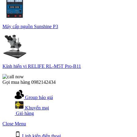
Máy cấp nguồn Sunshine P3
Kính hiển vi RELIFE RL-M5T Pro-B11
Gọi mua hàng
0982142434
Group báo giá
Khuyến mại
Giỏ hàng
Close Menu
Linh kiện điện thoại