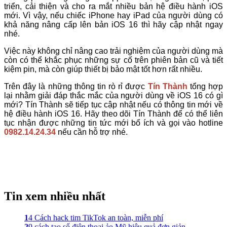
triển, cải thiện và cho ra mắt nhiều bản hệ điều hành iOS
mới. Vì vậy, nếu chiếc iPhone hay iPad của người dùng có
khả năng nâng cấp lên bản iOS 16 thì hãy cập nhật ngay
nhé.
Việc này không chỉ nâng cao trải nghiệm của người dùng mà
còn có thể khắc phục những sự cố trên phiên bản cũ và tiết
kiệm pin, mà còn giúp thiết bị bảo mật tốt hơn rất nhiều.
Trên đây là những thông tin rò rỉ được
Tín Thành
tổng hợp
lại nhằm giải đáp thắc mắc của người dùng về iOS 16 có gì
mới? Tín Thành sẽ tiếp tục cập nhật nếu có thông tin mới về
hệ điều hành iOS 16. Hãy theo dõi Tín Thành để có thể liên
tục nhận được những tin tức mới bổ ích và gọi vào hotline
0982.14.24.34
nếu cần hỗ trợ nhé.
Tin xem nhiều nhất
1
4 Cách hack tim TikTok an toàn, miễn phí
2
9 cách tạo số điện thoại ảo Mỹ hiệu quả đơn giản