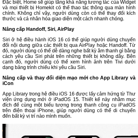
Đặc biệt, Home sẽ giúp tăng khả năng tương tác của Widget
và mọi thiết bị Homekit có thể thao tác thông qua màn hình
chính. Không chỉ vậy, người dùng còn có thể thay đổi kích
thước và cá nhân hóa giao diện một cách nhanh chóng.
Nâng cấp Handoff, Siri, AirPlay
Siri ở hệ điều hành iOS 16 có thể giúp người dùng chuyển
đổi nội dung giữa các thiết bị qua AirPlay hoặc Handoff. Từ
đó, người dùng có thể dễ dàng nghe bất kỳ âm thanh gì bằng
cách yêu cầu Siri phát trên những thiết bị không dây. Bên
cạnh đó, người dùng có thể xem hình ảnh trên Tivi dưới
dạng bảng trình chiếu khi yêu cầu Siri.
Nâng cấp và thay đổi diện mạo mới cho App Library và
iCon
App Library trong hệ điều iOS 16 được lấy cảm hứng từ Thư
viện ứng dụng mới ở iPadOS 15. Thiết kế này nhằm mục
đích để cùng một biểu tượng trong thanh công cụ iPadOS
trên điện thoại iPhone, giúp người dùng có thể di chuyển
đến bất kỳ vị trí nào mình muốn.