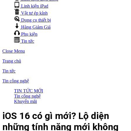
Linh kiện iPad
Vật tư ép kính
Dụng cụ thiết bị
Hàng Giảm Giá
Phụ kiện
Tin tức
Close Menu
Trang chủ
Tin tức
Tin công nghệ
TIN TỨC MỚI
Tin công nghệ
Khuyến mãi
iOS 16 có gì mới? Lộ diện
những tính năng mới không