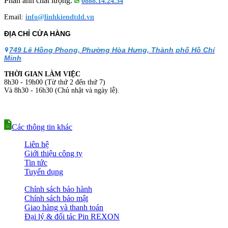
Phản ánh chất lượng:
0888.14.24.34
Email:
info@linhkiendtdd.vn
ĐỊA CHỈ CỬA HÀNG
749 Lê Hồng Phong, Phường Hòa Hưng, Thành phố Hồ Chí
Minh
THỜI GIAN LÀM VIỆC
8h30 - 19h00 (Từ thứ 2 đến thứ 7)
Và 8h30 - 16h30 (Chủ nhật và ngày lễ).
Các thông tin khác
Liên hệ
Giới thiệu công ty
Tin tức
Tuyển dụng
Chính sách bảo hành
Chính sách bảo mật
Giao hàng và thanh toán
Đại lý & đối tác Pin REXON