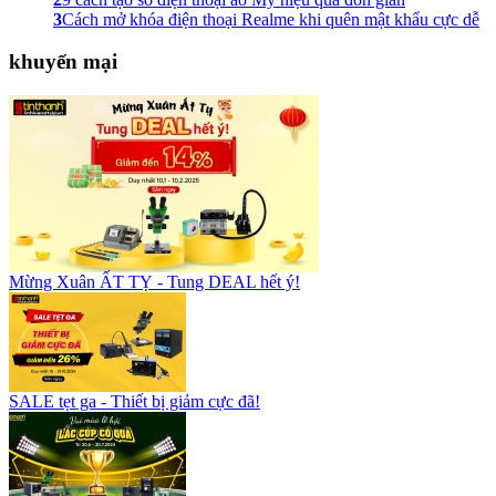
3
Cách mở khóa điện thoại Realme khi quên mật khẩu cực dễ
khuyến mại
Mừng Xuân ẤT TỴ - Tung DEAL hết ý!
SALE tẹt ga - Thiết bị giảm cực đã!