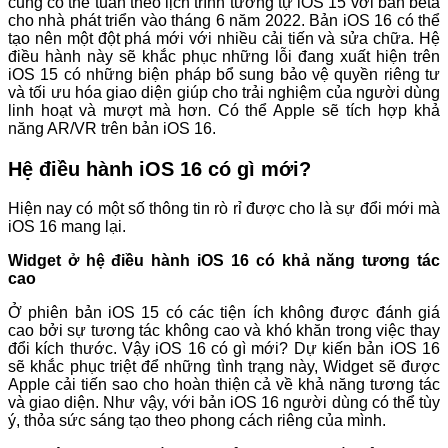
cũng có thể tuân theo lịch trình tương tự iOS 15 với bản beta
cho nhà phát triển vào tháng 6 năm 2022. Bản iOS 16 có thể
tạo nên một đột phá mới với nhiều cải tiến và sửa chữa. Hệ
điều hành này sẽ khắc phục những lỗi đang xuất hiện trên
iOS 15 có những biện pháp bổ sung bảo vệ quyền riêng tư
và tối ưu hóa giao diện giúp cho trải nghiệm của người dùng
linh hoạt và mượt mà hơn. Có thể Apple sẽ tích hợp khả
năng AR/VR trên bản iOS 16.
Hệ điều hành iOS 16 có gì mới?
Hiện nay có một số thông tin rò rỉ được cho là sự đổi mới mà
iOS 16 mang lại.
Widget ở hệ điều hành iOS 16 có khả năng tương tác
cao
Ở phiên bản iOS 15 có các tiện ích không được đánh giá
cao bởi sự tương tác không cao và khó khăn trong việc thay
đổi kích thước. Vậy iOS 16 có gì mới? Dự kiến bản iOS 16
sẽ khắc phục triệt để những tình trạng này, Widget sẽ được
Apple cải tiến sao cho hoàn thiện cả về khả năng tương tác
và giao diện. Như vậy, với bản iOS 16 người dùng có thể tùy
ý, thỏa sức sáng tạo theo phong cách riêng của mình.