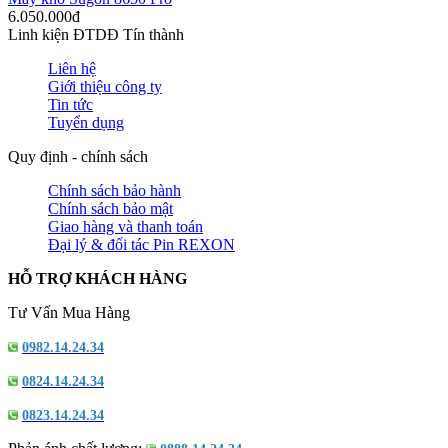
6.050.000đ
Linh kiện ĐTDĐ Tín thành
Liên hệ
Giới thiệu công ty
Tin tức
Tuyển dụng
Quy định - chính sách
Chính sách bảo hành
Chính sách bảo mật
Giao hàng và thanh toán
Đại lý & đối tác Pin REXON
HỖ TRỢ KHÁCH HÀNG
Tư Vấn Mua Hàng
0982.14.24.34
0824.14.24.34
0823.14.24.34