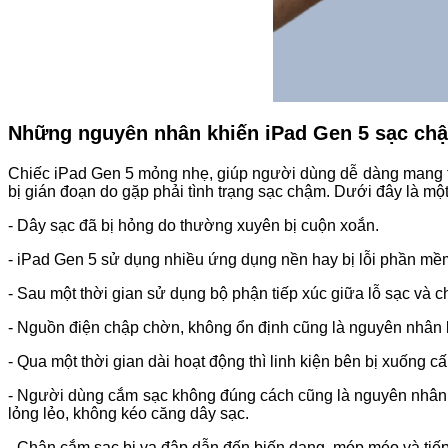
Những nguyên nhân khiến iPad Gen 5 sạc ch
Chiếc iPad Gen 5 mỏng nhẹ, giúp người dùng dễ dàng mang the
bị gián đoạn do gặp phải tình trạng sạc chậm. Dưới đây là mộ
- Dây sạc đã bị hỏng do thường xuyên bị cuộn xoắn.
- iPad Gen 5 sử dụng nhiều ứng dụng nền hay bị lỗi phần mề
- Sau một thời gian sử dụng bộ phận tiếp xúc giữa lỗ sạc và c
- Nguồn điện chập chờn, không ổn định cũng là nguyên nhân
- Qua một thời gian dài hoạt động thì linh kiện bên bị xuống 
- Người dùng cắm sạc không đúng cách cũng là nguyên nhân 
lỏng lẻo, không kéo căng dây sạc.
- Chân cắm sạc bị va đập dẫn đến biến dạng, móp méo và tiế