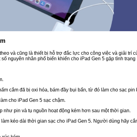
ậm
o và cũng là thiết bị hỗ trợ đắc lực cho công việc và giải tr
t số nguyên nhân phổ biến khiến cho iPad Gen 5 gặp tình trạng 
m.
hấm cắm đã bị oxi hóa, bám đầy bụi bẩn, từ đó làm cho sạc pin 
 làm cho iPad Gen 5 sạc chậm.
cấp như pin và tụ nguồn hoạt động kém hơn sau một thời gian.
làm kéo dài thời gian sạc cho iPad Gen 5. Người dùng hãy cắ
p xúc kém.