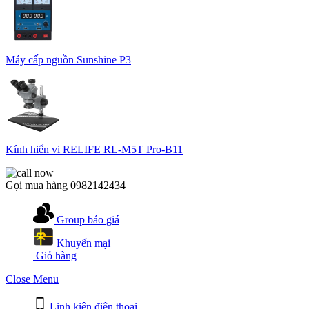
Máy cấp nguồn Sunshine P3
Kính hiển vi RELIFE RL-M5T Pro-B11
Gọi mua hàng
0982142434
Group báo giá
Khuyến mại
Giỏ hàng
Close Menu
Linh kiện điện thoại