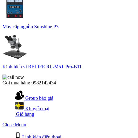
Máy cấp nguồn Sunshine P3
Kính hiển vi RELIFE RL-M5T Pro-B11
Gọi mua hàng
0982142434
Group báo giá
Khuyến mại
Giỏ hàng
Close Menu
Linh kiện điện thoại