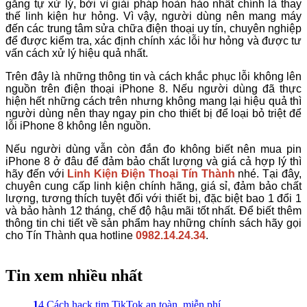
gắng tự xử lý, bởi vì giải pháp hoàn hảo nhất chính là thay
thế linh kiện hư hỏng. Vì vậy, người dùng nên mang máy
đến các trung tâm sửa chữa điện thoại uy tín, chuyên nghiệp
để được kiểm tra, xác định chính xác lỗi hư hỏng và được tư
vấn cách xử lý hiệu quả nhất.
Trên đây là những thông tin và cách khắc phục lỗi không lên
nguồn trên điện thoại iPhone 8. Nếu người dùng đã thực
hiện hết những cách trên nhưng không mang lại hiệu quả thì
người dùng nên thay ngay pin cho thiết bị để loại bỏ triệt để
lỗi iPhone 8 không lên nguồn.
Nếu người dùng vẫn còn đắn đo không biết nên mua pin
iPhone 8 ở đâu để đảm bảo chất lượng và giá cả hợp lý thì
hãy đến với
Linh Kiện Điện Thoại Tín Thành
nhé. Tại đây,
chuyên cung cấp linh kiện chính hãng, giá sỉ, đảm bảo chất
lượng, tương thích tuyệt đối với thiết bị, đặc biệt bao 1 đổi 1
và bảo hành 12 tháng, chế độ hậu mãi tốt nhất. Để biết thêm
thông tin chi tiết về sản phẩm hay những chính sách hãy gọi
cho Tín Thành qua hotline
0982.14.24.34
.
Tin xem nhiều nhất
1
4 Cách hack tim TikTok an toàn, miễn phí