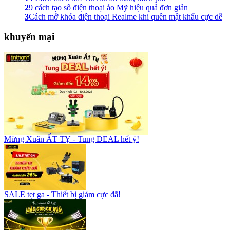
2
9 cách tạo số điện thoại ảo Mỹ hiệu quả đơn giản
3
Cách mở khóa điện thoại Realme khi quên mật khẩu cực dễ
khuyến mại
Mừng Xuân ẤT TỴ - Tung DEAL hết ý!
SALE tẹt ga - Thiết bị giảm cực đã!