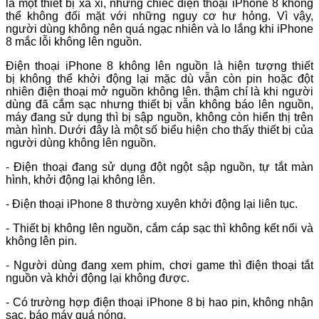
là một thiết bị xa xỉ, nhưng chiếc điện thoại iPhone 8 không
thể không đối mặt với những nguy cơ hư hỏng. Vì vậy,
người dùng không nên quá ngạc nhiên và lo lắng khi iPhone
8 mắc lỗi không lên nguồn.
Điện thoại iPhone 8 không lên nguồn là hiện tượng thiết
bị không thể khởi động lại mặc dù vẫn còn pin hoặc đột
nhiên điện thoại mở nguồn không lên. thậm chí là khi người
dùng đã cắm sạc nhưng thiết bị vẫn không báo lên nguồn,
máy đang sử dụng thì bị sập nguồn, không còn hiển thị trên
màn hình. Dưới đây là một số biểu hiện cho thấy thiết bị của
người dùng không lên nguồn.
- Điện thoại đang sử dụng đột ngột sập nguồn, tự tắt màn
hình, khởi động lại không lên.
- Điện thoại iPhone 8 thường xuyên khởi động lại liên tục.
- Thiết bị không lên nguồn, cắm cáp sạc thì không kết nối và
không lên pin.
- Người dùng đang xem phim, chơi game thì điện thoại tắt
nguồn và khởi động lại không được.
- Có trường hợp điện thoại iPhone 8 bị hao pin, không nhận
sạc, báo máy quá nóng.