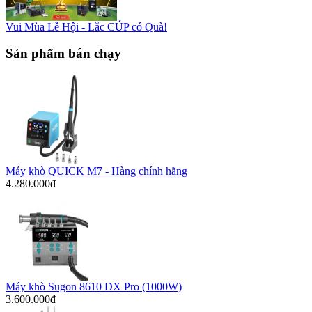
Vui Mùa Lễ Hội - Lắc CÚP có Quà!
Sản phẩm bán chạy
Máy khò QUICK M7 - Hàng chính hãng
4.280.000đ
Máy khò Sugon 8610 DX Pro (1000W)
3.600.000đ