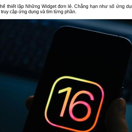
 thể thiết lập Những Widget đơn lẻ. Chẳng hạn như số ứng dụn
truy cập ứng dụng và tìm từng phần.