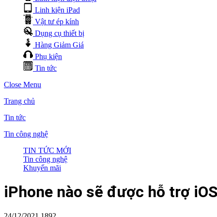
Linh kiện iPad
Vật tư ép kính
Dụng cụ thiết bị
Hàng Giảm Giá
Phụ kiện
Tin tức
Close Menu
Trang chủ
Tin tức
Tin công nghệ
TIN TỨC MỚI
Tin công nghệ
Khuyến mãi
iPhone nào sẽ được hỗ trợ iOS 
24/12/2021
1892