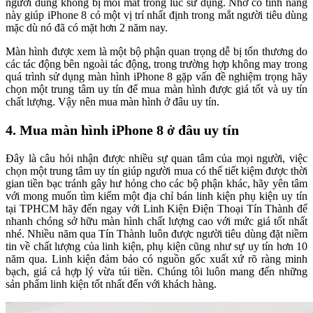
người dùng không bị mỏi mắt trong lúc sử dụng. Nhờ có tính năng
này giúp iPhone 8 có một vị trí nhất định trong mắt người tiêu dùng
mặc dù nó đã có mặt hơn 2 năm nay.
Màn hình được xem là một bộ phận quan trọng dễ bị tổn thương do
các tác động bên ngoài tác động, trong trường hợp không may trong
quá trình sử dụng màn hình iPhone 8 gặp vấn đề nghiệm trọng hãy
chọn một trung tâm uy tín để mua màn hình được giá tốt và uy tín
chất lượng. Vậy nên mua màn hình ở đâu uy tín.
4. Mua màn hình iPhone 8 ở đâu uy tín
Đây là câu hỏi nhận được nhiều sự quan tâm của mọi người, việc
chọn một trung tâm uy tín giúp người mua có thể tiết kiệm được thời
gian tiền bạc tránh gây hư hỏng cho các bộ phận khác, hãy yên tâm
với mong muốn tìm kiếm một địa chỉ bán linh kiện phụ kiện uy tín
tại TPHCM hãy đến ngay với Linh Kiện Điện Thoại Tín Thành để
nhanh chóng sở hữu màn hình chất lượng cao với mức giá tốt nhất
nhé. Nhiều năm qua Tín Thành luôn được người tiêu dùng đặt niềm
tin về chất lượng của linh kiện, phụ kiện cũng như sự uy tín hơn 10
năm qua. Linh kiện đảm bảo có nguồn gốc xuất xứ rõ ràng minh
bạch, giá cả hợp lý vừa túi tiền. Chúng tôi luôn mang đến những
sản phẩm linh kiện tốt nhất đến với khách hàng.