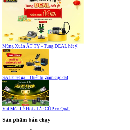
Mừng Xuân ẤT TỴ - Tung DEAL hết ý!
SALE tẹt ga - Thiết bị giảm cực đã!
Vui Mùa Lễ Hội - Lắc CÚP có Quà!
Sản phẩm bán chạy