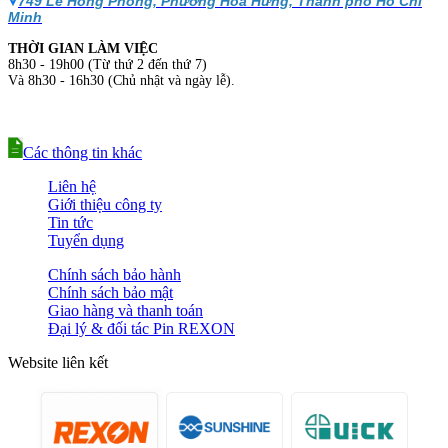
749 Lê Hồng Phong, Phường Hòa Hưng, Thành phố Hồ Chí
Minh
THỜI GIAN LÀM VIỆC
8h30 - 19h00 (Từ thứ 2 đến thứ 7)
Và 8h30 - 16h30 (Chủ nhật và ngày lễ).
Các thông tin khác
Liên hệ
Giới thiệu công ty
Tin tức
Tuyển dụng
Chính sách bảo hành
Chính sách bảo mật
Giao hàng và thanh toán
Đại lý & đối tác Pin REXON
Website liên kết