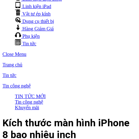
Linh kiện iPad
Vật tư ép kính
Dụng cụ thiết bị
Hàng Giảm Giá
Phụ kiện
Tin tức
Close Menu
Trang chủ
Tin tức
Tin công nghệ
TIN TỨC MỚI
Tin công nghệ
Khuyến mãi
Kích thước màn hình iPhone
8 bao nhiêu inch