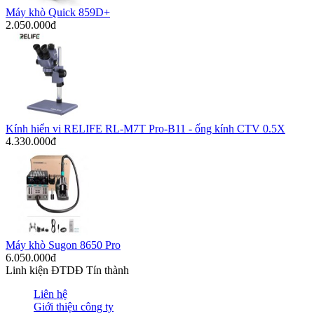
Máy khò Quick 859D+
2.050.000đ
Kính hiển vi RELIFE RL-M7T Pro-B11 - ống kính CTV 0.5X
4.330.000đ
Máy khò Sugon 8650 Pro
6.050.000đ
Linh kiện ĐTDĐ Tín thành
Liên hệ
Giới thiệu công ty