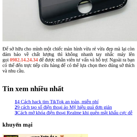
Để sở hữu cho mình một chiếc màn hình vừa rẻ vừa đẹp mà lại còn
đảm bảo về chất lượng thì không nhanh tay nhấc máy lên
gọi
0982.14.24.34
để được nhân viên tư vấn và hỗ trợ. Ngoài ra bạn
có thể đến trực tiếp cửa hàng để có thể lựa chọn theo đúng sở thích
và nhu cầu.
Tin xem nhiều nhất
1
4 Cách hack tim TikTok an toàn, miễn phí
2
9 cách tạo số điện thoại ảo Mỹ hiệu quả đơn giản
3
Cách mở khóa điện thoại Realme khi quên mật khẩu cực dễ
khuyến mại