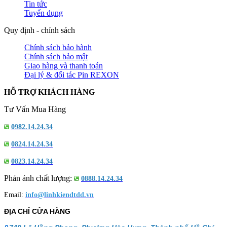
Tin tức
Tuyển dụng
Quy định - chính sách
Chính sách bảo hành
Chính sách bảo mật
Giao hàng và thanh toán
Đại lý & đối tác Pin REXON
HỖ TRỢ KHÁCH HÀNG
Tư Vấn Mua Hàng
0982.14.24.34
0824.14.24.34
0823.14.24.34
Phản ánh chất lượng:
0888.14.24.34
Email:
info@linhkiendtdd.vn
ĐỊA CHỈ CỬA HÀNG