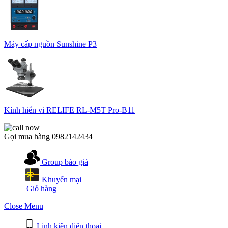
Máy cấp nguồn Sunshine P3
Kính hiển vi RELIFE RL-M5T Pro-B11
Gọi mua hàng
0982142434
Group báo giá
Khuyến mại
Giỏ hàng
Close Menu
Linh kiện điện thoại