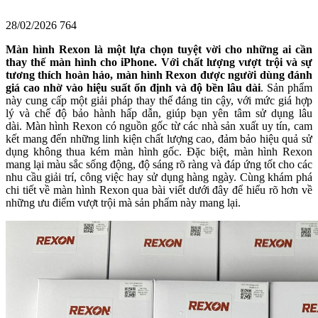
28/02/2026
764
Màn hình Rexon là một lựa chọn tuyệt vời cho những ai cần
thay thế màn hình cho iPhone. Với chất lượng vượt trội và sự
tương thích hoàn hảo, màn hình Rexon được người dùng đánh
giá cao nhờ vào hiệu suất ổn định và độ bền lâu dài
. Sản phẩm
này cung cấp một giải pháp thay thế đáng tin cậy, với mức giá hợp
lý và chế độ bảo hành hấp dẫn, giúp bạn yên tâm sử dụng lâu
dài.
Màn hình Rexon có nguồn gốc từ các nhà sản xuất uy tín, cam
kết mang đến những linh kiện chất lượng cao, đảm bảo hiệu quả sử
dụng không thua kém màn hình gốc. Đặc biệt, màn hình Rexon
mang lại màu sắc sống động, độ sáng rõ ràng và đáp ứng tốt cho các
nhu cầu giải trí, công việc hay sử dụng hàng ngày. Cùng khám phá
chi tiết về màn hình Rexon qua bài viết dưới đây để hiểu rõ hơn về
những ưu điểm vượt trội mà sản phẩm này mang lại.