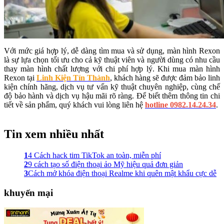
Với mức giá hợp lý, dễ dàng tìm mua và sử dụng, màn hình Rexon
là sự lựa chọn tối ưu cho cả kỹ thuật viên và người dùng có nhu cầu
thay màn hình chất lượng với chi phí hợp lý. Khi mua màn hình
Rexon tại
Linh Kiện Tín Thành
, khách hàng sẽ được đảm bảo linh
kiện chính hãng, dịch vụ tư vấn kỹ thuật chuyên nghiệp, cùng chế
độ bảo hành và dịch vụ hậu mãi rõ ràng. Để biết thêm thông tin chi
tiết về sản phẩm, quý khách vui lòng liên hệ
hotline 0982.14.24.34
.
Tin xem nhiều nhất
1
4 Cách hack tim TikTok an toàn, miễn phí
2
9 cách tạo số điện thoại ảo Mỹ hiệu quả đơn giản
3
Cách mở khóa điện thoại Realme khi quên mật khẩu cực dễ
khuyến mại