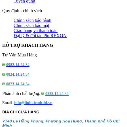
Tuyển dụng
Quy định - chính sách
Chính sách bảo hành
Chính sách bảo mật
Giao hàng và thanh toán
Đại lý & đối tác Pin REXON
HỖ TRỢ KHÁCH HÀNG
Tư Vấn Mua Hàng
0982.14.24.34
0824.14.24.34
0823.14.24.34
Phản ánh chất lượng:
0888.14.24.34
Email:
info@linhkiendtdd.vn
ĐỊA CHỈ CỬA HÀNG
749 Lê Hồng Phong, Phường Hòa Hưng, Thành phố Hồ Chí
Minh