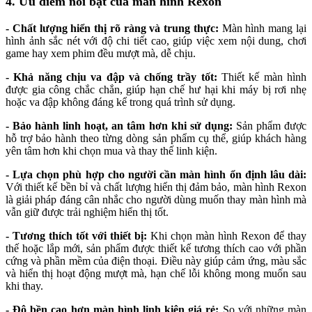
4. Ưu điểm nổi bật của màn hình Rexon
- Chất lượng hiển thị rõ ràng và trung thực:
Màn hình mang lại
hình ảnh sắc nét với độ chi tiết cao, giúp việc xem nội dung, chơi
game hay xem phim đều mượt mà, dễ chịu.
- Khả năng chịu va đập và chống trầy tốt:
Thiết kế màn hình
được gia công chắc chắn, giúp hạn chế hư hại khi máy bị rơi nhẹ
hoặc va đập không đáng kể trong quá trình sử dụng.
- Bảo hành linh hoạt, an tâm hơn khi sử dụng:
Sản phẩm được
hỗ trợ bảo hành theo từng dòng sản phẩm cụ thể, giúp khách hàng
yên tâm hơn khi chọn mua và thay thế linh kiện.
- Lựa chọn phù hợp cho người cần màn hình ổn định lâu dài:
Với thiết kế bền bỉ và chất lượng hiển thị đảm bảo, màn hình Rexon
là giải pháp đáng cân nhắc cho người dùng muốn thay màn hình mà
vẫn giữ được trải nghiệm hiển thị tốt.
- Tương thích tốt với thiết bị:
Khi chọn màn hình Rexon để thay
thế hoặc lắp mới, sản phẩm được thiết kế tương thích cao với phần
cứng và phần mềm của điện thoại. Điều này giúp cảm ứng, màu sắc
và hiển thị hoạt động mượt mà, hạn chế lỗi không mong muốn sau
khi thay.
- Độ bền cao hơn màn hình linh kiện giá rẻ:
So với những màn