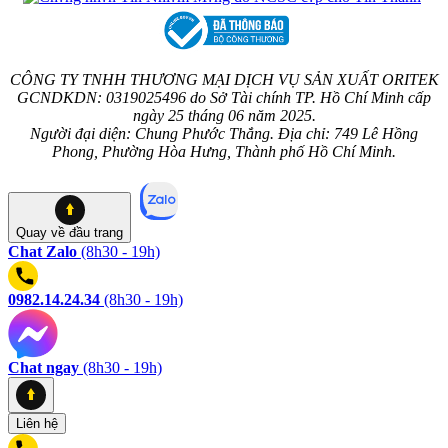
CÔNG TY TNHH THƯƠNG MẠI DỊCH VỤ SẢN XUẤT ORITEK
GCNDKDN: 0319025496 do Sở Tài chính TP. Hồ Chí Minh cấp
ngày 25 tháng 06 năm 2025.
Người đại diện: Chung Phước Thắng. Địa chỉ: 749 Lê Hồng
Phong, Phường Hòa Hưng, Thành phố Hồ Chí Minh.
Quay về
đầu trang
Chat Zalo
(8h30 - 19h)
0982.14.24.34
(8h30 - 19h)
Chat ngay
(8h30 - 19h)
Liên hệ