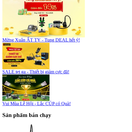
Mừng Xuân ẤT TỴ - Tung DEAL hết ý!
SALE tẹt ga - Thiết bị giảm cực đã!
Vui Mùa Lễ Hội - Lắc CÚP có Quà!
Sản phẩm bán chạy