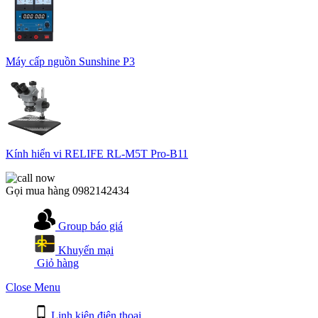
Máy cấp nguồn Sunshine P3
Kính hiển vi RELIFE RL-M5T Pro-B11
Gọi mua hàng
0982142434
Group báo giá
Khuyến mại
Giỏ hàng
Close Menu
Linh kiện điện thoại