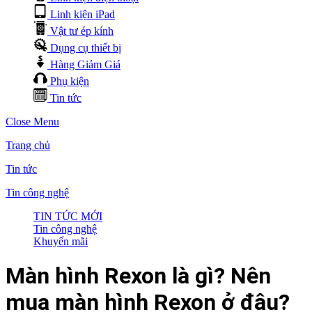
Linh kiện iPad
Vật tư ép kính
Dụng cụ thiết bị
Hàng Giảm Giá
Phụ kiện
Tin tức
Close Menu
Trang chủ
Tin tức
Tin công nghệ
TIN TỨC MỚI
Tin công nghệ
Khuyến mãi
Màn hình Rexon là gì? Nên
mua màn hình Rexon ở đâu?