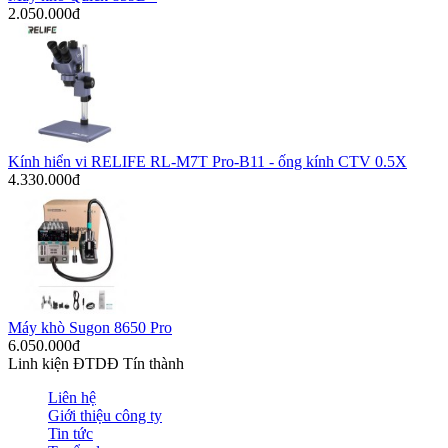
2.050.000đ
Kính hiển vi RELIFE RL-M7T Pro-B11 - ống kính CTV 0.5X
4.330.000đ
Máy khò Sugon 8650 Pro
6.050.000đ
Linh kiện ĐTDĐ Tín thành
Liên hệ
Giới thiệu công ty
Tin tức