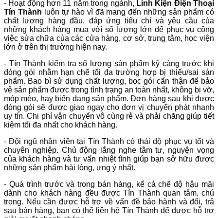
- Hoạt động hơn 11 năm trong ngành,
Linh Kiện Điện Thoại
Tín Thành
luôn tự hào vì đã mang đến những sản phẩm có
chất lượng hàng đầu, đáp ứng tiêu chí và yêu cầu của
những khách hàng mua với số lượng lớn để phục vụ công
việc sửa chữa của các cửa hàng, cơ sở, trung tâm, học viện
lớn ở trên thị trường hiện nay.
- Tín Thành kiểm tra số lượng sản phẩm kỹ càng trước khi
đóng gói nhằm hạn chế tối đa trường hợp bị thiếu/sai sản
phẩm. Bao bì sử dụng chất lượng, bọc gói cẩn thận để bảo
vệ sản phẩm được trong tình trạng an toàn nhất, không bị vỡ,
móp méo, hay biến dạng sản phẩm. Đơn hàng sau khi được
đóng gói sẽ được giao ngay cho đơn vị chuyển phát nhanh
uy tín. Chi phí vận chuyển vô cùng rẻ và phải chăng giúp tiết
kiệm tối đa nhất cho khách hàng.
- Đội ngũ nhân viên tại Tín Thành có thái độ phục vụ tốt và
chuyên nghiệp. Chủ động lắng nghe tâm tư, nguyện vọng
của khách hàng và tư vấn nhiệt tình giúp bạn sở hữu được
những sản phẩm hài lòng, ưng ý nhất.
- Quá trình trước và trong bán hàng, kể cả chế độ hậu mãi
dành cho khách hàng đều được Tín Thành quan tâm, chú
trọng. Nếu cần được hỗ trợ về vấn đề bảo hành và đổi, trả
sau bán hàng, bạn có thể liên hệ Tín Thành để được hỗ trợ