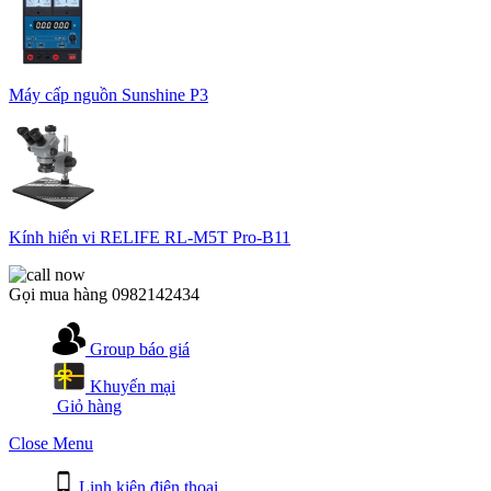
Máy cấp nguồn Sunshine P3
Kính hiển vi RELIFE RL-M5T Pro-B11
Gọi mua hàng
0982142434
Group báo giá
Khuyến mại
Giỏ hàng
Close Menu
Linh kiện điện thoại