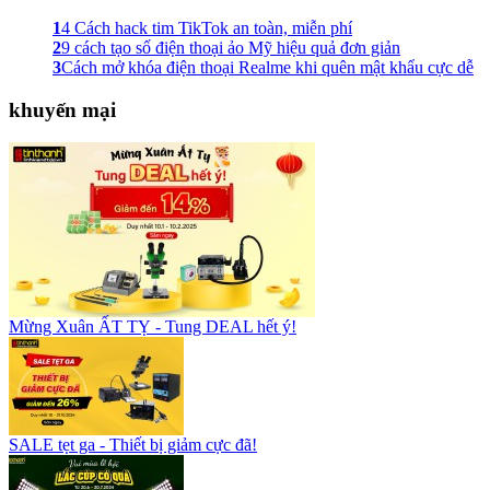
1
4 Cách hack tim TikTok an toàn, miễn phí
2
9 cách tạo số điện thoại ảo Mỹ hiệu quả đơn giản
3
Cách mở khóa điện thoại Realme khi quên mật khẩu cực dễ
khuyến mại
Mừng Xuân ẤT TỴ - Tung DEAL hết ý!
SALE tẹt ga - Thiết bị giảm cực đã!