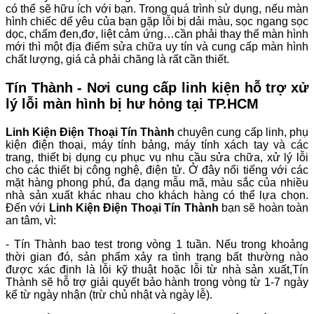
có thể sẽ hữu ích với bạn. Trong quá trình sử dụng, nếu màn
hình chiếc dế yêu của bạn gặp lỗi bị dải màu, sọc ngang sọc
dọc, chấm đen,đơ, liệt cảm ứng…cần phải thay thế màn hình
mới thì một địa điểm sửa chữa uy tín và cung cấp màn hình
chất lượng, giá cả phải chăng là rất cần thiết.
Tín Thành - Nơi cung cấp linh kiện hỗ trợ xử
lý lỗi màn hình bị hư hỏng tại TP.HCM
Linh Kiện Điện Thoại Tín Thành
chuyên cung cấp linh, phụ
kiện điện thoại, máy tính bảng, máy tính xách tay và các
trang, thiết bị dụng cụ phục vụ nhu cầu sửa chữa, xử lý lỗi
cho các thiết bị công nghệ, điện tử. Ở đây nổi tiếng với các
mặt hàng phong phú, đa dạng mẫu mã, màu sắc của nhiều
nhà sản xuất khác nhau cho khách hàng có thể lựa chọn.
Đến với
Linh Kiện Điện Thoại Tín Thành
bạn sẽ hoàn toàn
an tâm, vì:
- Tín Thành bao test trong vòng 1 tuần. Nếu trong khoảng
thời gian đó, sản phẩm xảy ra tình trạng bất thường nào
được xác định là lỗi kỹ thuật hoặc lỗi từ nhà sản xuất,Tín
Thành sẽ hỗ trợ giải quyết bảo hành trong vòng từ 1-7 ngày
kể từ ngày nhận (trừ chủ nhật và ngày lễ).