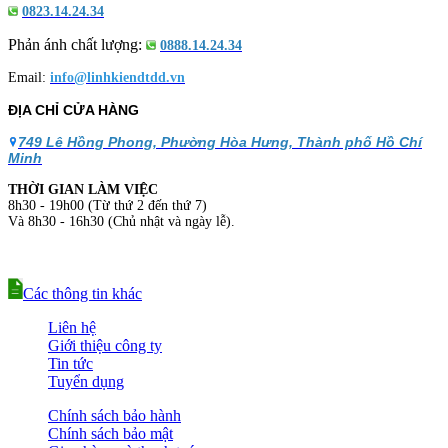
0823.14.24.34
Phản ánh chất lượng:
0888.14.24.34
Email:
info@linhkiendtdd.vn
ĐỊA CHỈ CỬA HÀNG
749 Lê Hồng Phong, Phường Hòa Hưng, Thành phố Hồ Chí
Minh
THỜI GIAN LÀM VIỆC
8h30 - 19h00 (Từ thứ 2 đến thứ 7)
Và 8h30 - 16h30 (Chủ nhật và ngày lễ).
Các thông tin khác
Liên hệ
Giới thiệu công ty
Tin tức
Tuyển dụng
Chính sách bảo hành
Chính sách bảo mật