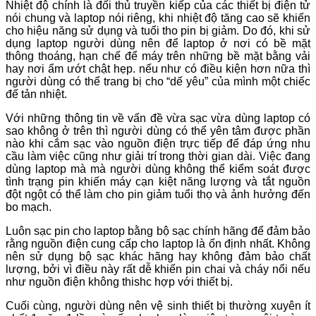
Nhiệt độ chính là đối thủ truyền kiếp của các thiết bị điện tử
nói chung và laptop nói riêng, khi nhiệt độ tăng cao sẽ khiến
cho hiệu năng sử dụng và tuổi tho pin bị giảm. Do đó, khi sử
dụng laptop người dùng nên để laptop ở nơi có bề mặt
thông thoáng, hạn chế để máy trên những bề mặt bằng vải
hay nơi ẩm ướt chật hẹp. nếu như có điều kiện hơn nữa thì
người dùng có thể trang bị cho “dế yêu” của mình một chiếc
đế tản nhiệt.
Với những thông tin về vấn đề vừa sạc vừa dùng laptop có
sao không ở trên thì người dùng có thể yên tâm được phần
nào khi cắm sạc vào nguồn điện trực tiếp để đáp ứng nhu
cầu làm việc cũng như giải trí trong thời gian dài. Việc đang
dùng laptop mà mà người dùng không thể kiểm soát được
tình trạng pin khiến máy cạn kiệt năng lượng và tắt nguồn
đột ngột có thể làm cho pin giảm tuổi thọ và ảnh hưởng đến
bo mạch.
Luôn sạc pin cho laptop bằng bộ sạc chính hãng để đảm bảo
rằng nguồn điện cung cấp cho laptop là ổn định nhất. Không
nên sử dụng bộ sạc khác hãng hay không đảm bảo chất
lượng, bởi vì điều này rất dễ khiến pin chai và cháy nổi nếu
như nguồn điện không thishc hợp với thiết bị.
Cuối cùng, người dùng nên vệ sinh thiết bị thường xuyên ít