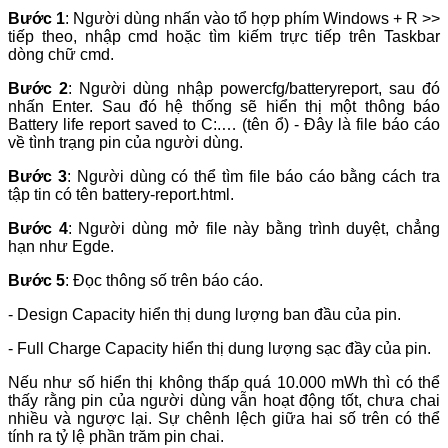
Bước 1
: Người dùng nhấn vào tổ hợp phím Windows + R >>
tiếp theo, nhập cmd hoặc tìm kiếm trực tiếp trên Taskbar
dòng chữ cmd.
Bước 2
: Người dùng nhập powercfg/batteryreport, sau đó
nhấn Enter. Sau đó hệ thống sẽ hiển thị một thông báo
Battery life report saved to C:.… (tên ổ) - Đây là file báo cáo
về tình trạng pin của người dùng.
Bước 3
: Người dùng có thể tìm file báo cáo bằng cách tra
tập tin có tên battery-report.html.
Bước 4
: Người dùng mở file này bằng trình duyệt, chẳng
hạn như Egde.
Bước 5
: Đọc thông số trên báo cáo.
- Design Capacity hiển thị dung lượng ban đầu của pin.
- Full Charge Capacity hiển thị dung lượng sạc đầy của pin.
Nếu như số hiển thị không thấp quá 10.000 mWh thì có thể
thấy rằng pin của người dùng vẫn hoạt động tốt, chưa chai
nhiều và ngược lại. Sự chênh lệch giữa hai số trên có thể
tính ra tỷ lệ phần trăm pin chai.