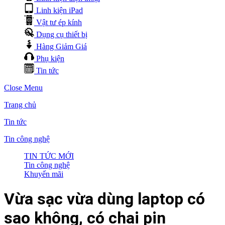
Linh kiện iPad
Vật tư ép kính
Dụng cụ thiết bị
Hàng Giảm Giá
Phụ kiện
Tin tức
Close Menu
Trang chủ
Tin tức
Tin công nghệ
TIN TỨC MỚI
Tin công nghệ
Khuyến mãi
Vừa sạc vừa dùng laptop có
sao không, có chai pin