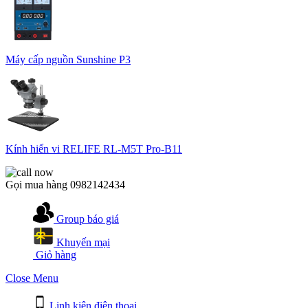
Máy cấp nguồn Sunshine P3
Kính hiển vi RELIFE RL-M5T Pro-B11
Gọi mua hàng
0982142434
Group báo giá
Khuyến mại
Giỏ hàng
Close Menu
Linh kiện điện thoại