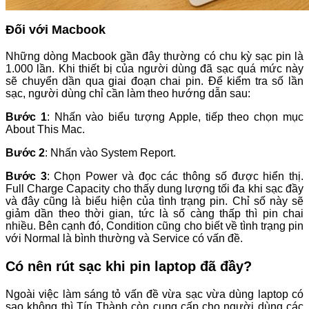
Đối với Macbook
Những dòng Macbook gần đây thường có chu kỳ sạc pin là
1.000 lần. Khi thiết bị của người dùng đã sạc quá mức này
sẽ chuyển dần qua giai đoạn chai pin. Để kiểm tra số lần
sạc, người dùng chỉ cần làm theo hướng dẫn sau:
Bước 1
: Nhấn vào biểu tượng Apple, tiếp theo chọn mục
About This Mac.
Bước 2
: Nhấn vào System Report.
Bước 3
: Chọn Power và đọc các thông số được hiển thị.
Full Charge Capacity cho thấy dung lượng tối đa khi sạc đầy
và đây cũng là biểu hiện của tình trạng pin. Chỉ số này sẽ
giảm dần theo thời gian, tức là số càng thấp thì pin chai
nhiều. Bên cạnh đó, Condition cũng cho biết về tình trạng pin
với Normal là bình thường và Service có vấn đề.
Có nên rút sạc khi pin laptop đã đầy?
Ngoài việc làm sáng tỏ vấn đề vừa sạc vừa dùng laptop có
sao không thì Tín Thành còn cung cấp cho người dùng các