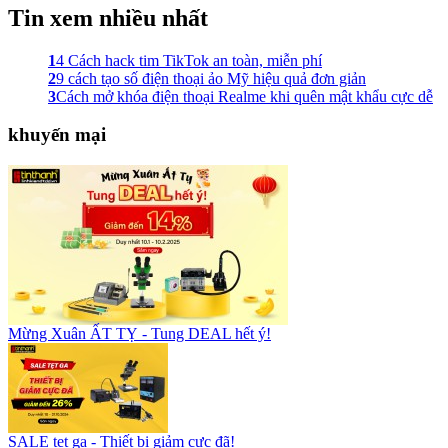
Tin xem nhiều nhất
1
4 Cách hack tim TikTok an toàn, miễn phí
2
9 cách tạo số điện thoại ảo Mỹ hiệu quả đơn giản
3
Cách mở khóa điện thoại Realme khi quên mật khẩu cực dễ
khuyến mại
Mừng Xuân ẤT TỴ - Tung DEAL hết ý!
SALE tẹt ga - Thiết bị giảm cực đã!