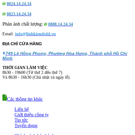
0824.14.24.34
0823.14.24.34
Phản ánh chất lượng:
0888.14.24.34
Email:
info@linhkiendtdd.vn
ĐỊA CHỈ CỬA HÀNG
749 Lê Hồng Phong, Phường Hòa Hưng, Thành phố Hồ Chí
Minh
THỜI GIAN LÀM VIỆC
8h30 - 19h00 (Từ thứ 2 đến thứ 7)
Và 8h30 - 16h30 (Chủ nhật và ngày lễ).
Các thông tin khác
Liên hệ
Giới thiệu công ty
Tin tức
Tuyển dụng