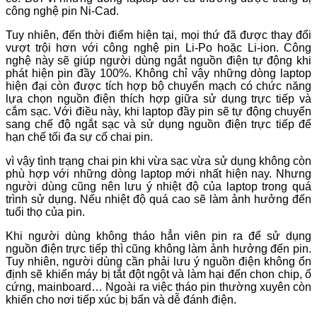
công nghệ pin Ni-Cad.
Tuy nhiên, đến thời điểm hiện tại, mọi thứ đã được thay đổi
vượt trội hơn với công nghệ pin Li-Po hoặc Li-ion. Công
nghệ này sẽ giúp người dùng ngắt nguồn điện tự động khi
phát hiện pin đầy 100%. Không chỉ vậy những dòng laptop
hiện đại còn được tích hợp bộ chuyển mạch có chức năng
lựa chọn nguồn điện thích hợp giữa sử dụng trực tiếp và
cắm sạc. Với điều này, khi laptop đầy pin sẽ tự động chuyển
sang chế độ ngắt sạc và sử dụng nguồn điện trực tiếp để
hạn chế tối đa sự cố chai pin.
vì vậy tình trạng chai pin khi vừa sạc vừa sử dụng không còn
phù hợp với những dòng laptop mới nhất hiện nay. Nhưng
người dùng cũng nên lưu ý nhiệt độ của laptop trong quá
trình sử dụng. Nếu nhiệt độ quá cao sẽ làm ảnh hưởng đến
tuổi thọ của pin.
Khi người dùng không tháo hẳn viên pin ra để sử dụng
nguồn điện trực tiếp thì cũng không làm ảnh hưởng đến pin.
Tuy nhiên, người dùng cần phải lưu ý nguồn điện không ổn
định sẽ khiến máy bị tắt đột ngột và làm hại đến chon chip, ổ
cứng, mainboard… Ngoài ra việc tháo pin thường xuyên còn
khiến cho nơi tiếp xúc bị bẩn và dễ đánh điện.