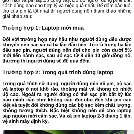
giới hạn và pin laptop cũng vậy. Do đó người dùng phải biết
cách dùng dao cho hợp lý và hiệu quả nhất. Để đảm bảo tuổi
thọ của pin là tốt nhất thì người dùng nên tham khảo những
giải pháp sau:
Trường hợp 1: Laptop mới mua
Đối với trường hợp này hầu như người dùng đều được
khuyên nên sạc và xả ba lần đầu tiên. Tức là trong ba lần
đầu sạc pin, người dùng nên đợi cho pin còn dưới 5%
mới tiến hành sạc, sau đó sạc từ 8 đến 10 giờ đồng hồ,
thường thì người dùng sẽ để qua đêm.
Trường hợp 2: Trong quá trình dùng laptop
Trong quá trình sử dụng, người dùng nên để pin, bộ sạc
và laptop ở nơi khô ráo, thoáng mát và không có nhiệt
độ cao. Ngoài ra người dùng có thể sạc pin bất kỳ lúc
nào mình cần chứ không cần đợi cho đến khi pin cạn
kiệt và tuyệt đối không dùng các bộ sạc kém chất lượng,
không tương thích. Đặc biệt không nên để cho laptop
sập nguồn mới cắm sạc. Và xả pin laptop 2-3 tháng 1 lần,
vệ sinh máy định kỳ.