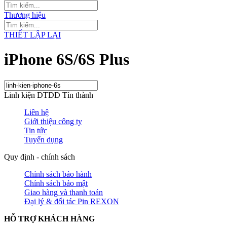
Thương hiệu
THIẾT LẬP LẠI
iPhone 6S/6S Plus
Linh kiện ĐTDĐ Tín thành
Liên hệ
Giới thiệu công ty
Tin tức
Tuyển dụng
Quy định - chính sách
Chính sách bảo hành
Chính sách bảo mật
Giao hàng và thanh toán
Đại lý & đối tác Pin REXON
HỖ TRỢ KHÁCH HÀNG