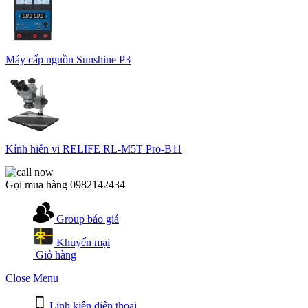
Máy cấp nguồn Sunshine P3
Kính hiển vi RELIFE RL-M5T Pro-B11
Gọi mua hàng
0982142434
Group báo giá
Khuyến mại
Giỏ hàng
Close Menu
Linh kiện điện thoại