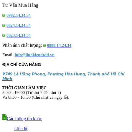
Tư Vấn Mua Hàng
0982.14.24.34
0824.14.24.34
0823.14.24.34
Phản ánh chất lượng:
0888.14.24.34
Email:
info@linhkiendtdd.vn
ĐỊA CHỈ CỬA HÀNG
749 Lê Hồng Phong, Phường Hòa Hưng, Thành phố Hồ Chí
Minh
THỜI GIAN LÀM VIỆC
8h30 - 19h00 (Từ thứ 2 đến thứ 7)
Và 8h30 - 16h30 (Chủ nhật và ngày lễ).
Các thông tin khác
Liên hệ