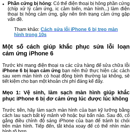
Phần cứng bị hỏng
: Có thể điện thoại bị hỏng phần cứng
(chíp xử lý cảm ứng, ic cảm biến, màn hình...) làm điện
thoại bị hỏng cảm ứng, gây nên tình trạng cảm ứng gặp
vấn đề.
Tham khảo:
Cách sửa lỗi iPhone 6 bị treo màn
hình trong 10s
Một số cách giúp khắc phục sửa lỗi loạn
cảm ứng iPhone 6
Trước khi mang điện thoại ra các cửa hàng để sửa chữa lỗi
iPhone 6 bị loạn cảm ứng
bạn nên thử thực hiện các cách
sau xem màn hình có hoạt động bình thường lại không, sẽ
tiết kiệm cho bạn một khoản chi phí đáng kể đấy.
Mẹo 1: Vệ sinh, làm sạch màn hình giúp khắc
phục iPhone 6 bị đơ cảm ứng lúc được lúc không
Trước tiên, hãy làm sạch màn hình của bạn kỹ lưỡng bằng
cách lau sạch bất kỳ mảnh vỡ hoặc bụi bẩn nào. Sau đó, cố
gắng điều chỉnh độ sáng iPhone của bạn để tránh bị chói
trên màn hình. Tiếp đến, tắt khóa xoay để có thể nhìn màn
hình rõ hơn.