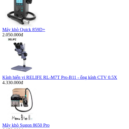
Máy khò Quick 859D+
2.050.000đ
Kính hiển vi RELIFE RL-M7T Pro-B11 - ống kính CTV 0.5X
4.330.000đ
Máy khò Sugon 8650 Pro