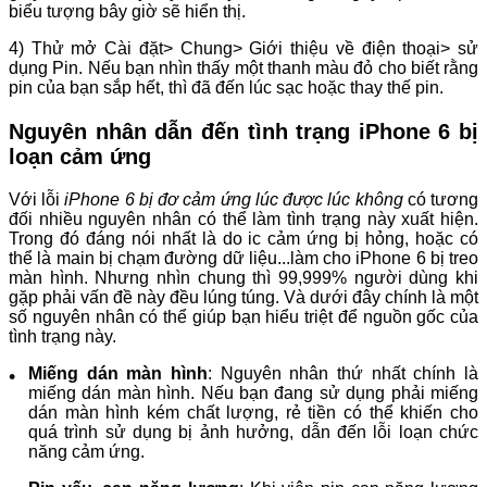
biểu tượng bây giờ sẽ hiển thị.
4) Thử mở Cài đặt> Chung> Giới thiệu về điện thoại> sử
dụng Pin. Nếu bạn nhìn thấy một thanh màu đỏ cho biết rằng
pin của bạn sắp hết, thì đã đến lúc sạc hoặc thay thế pin.
Nguyên nhân dẫn đến tình trạng iPhone 6 bị
loạn cảm ứng
Với lỗi
iPhone 6 bị đơ cảm ứng lúc được lúc không
có tương
đối nhiều nguyên nhân có thể làm tình trạng này xuất hiện.
Trong đó đáng nói nhất là do ic cảm ứng bị hỏng, hoặc có
thể là main bị chạm đường dữ liệu...làm cho iPhone 6 bị treo
màn hình. Nhưng nhìn chung thì 99,999% người dùng khi
gặp phải vấn đề này đều lúng túng. Và dưới đây chính là một
số nguyên nhân có thể giúp bạn hiểu triệt để nguồn gốc của
tình trạng này.
Miếng dán màn hình
: Nguyên nhân thứ nhất chính là
miếng dán màn hình. Nếu bạn đang sử dụng phải miếng
dán màn hình kém chất lượng, rẻ tiền có thể khiến cho
quá trình sử dụng bị ảnh hưởng, dẫn đến lỗi loạn chức
năng cảm ứng.