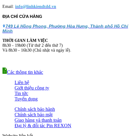
Email:
info@linhkiendtdd.vn
ĐỊA CHỈ CỬA HÀNG
749 Lê Hồng Phong, Phường Hòa Hưng, Thành phố Hồ Chí
Minh
THỜI GIAN LÀM VIỆC
8h30 - 19h00 (Từ thứ 2 đến thứ 7)
Và 8h30 - 16h30 (Chủ nhật và ngày lễ).
Các thông tin khác
Liên hệ
Giới thiệu công ty
Tin tức
Tuyển dụng
Chính sách bảo hành
Chính sách bảo mật
Giao hàng và thanh toán
Đại lý & đối tác Pin REXON
Website liên kết