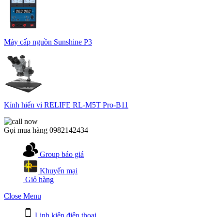
Máy cấp nguồn Sunshine P3
Kính hiển vi RELIFE RL-M5T Pro-B11
Gọi mua hàng
0982142434
Group báo giá
Khuyến mại
Giỏ hàng
Close Menu
Linh kiện điện thoại