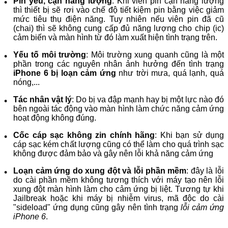
Pin yếu, cạn năng lượng
: Khi viên pin cạn năng lượng
thì thiết bị sẽ rơi vào chế độ tiết kiệm pin bằng việc giảm
mức tiêu thụ điện năng. Tuy nhiên nếu viên pin đã cũ
(chai) thì sẽ không cung cấp đủ năng lượng cho chip (ic)
cảm biến và màn hình từ đó làm xuất hiện tình trạng trên.
Yếu tố môi trường
: Môi trường xung quanh cũng là một
phần trong các nguyên nhân ảnh hưởng đến tình trạng
iPhone 6 bị loạn cảm ứng
như trời mưa, quá lạnh, quá
nóng,...
Tác nhân vật lý
: Do bị va đập mạnh hay bị một lực nào đó
bên ngoài tác động vào màn hình làm chức năng cảm ứng
hoạt động không đúng.
Cốc cáp sạc không zin chính hãng
: Khi bạn sử dụng
cáp sạc kém chất lượng cũng có thể làm cho quá trình sạc
không được đảm bảo và gây nên lỗi khả năng cảm ứng
Loạn cảm ứng do xung đột và lỗi phần mềm
: đây là lỗi
do cài phần mềm không tương thích với máy tạo nên lỗi
xung đột màn hình làm cho cảm ứng bị liệt. Tương tự khi
Jailbreak hoặc khi máy bị nhiễm virus, mã độc do cài
"sideload" ứng dụng cũng gây nên tình trạng
lỗi cảm ứng
iPhone 6
.