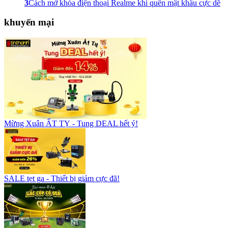
3
Cách mở khóa điện thoại Realme khi quên mật khẩu cực dễ
khuyến mại
Mừng Xuân ẤT TỴ - Tung DEAL hết ý!
SALE tẹt ga - Thiết bị giảm cực đã!