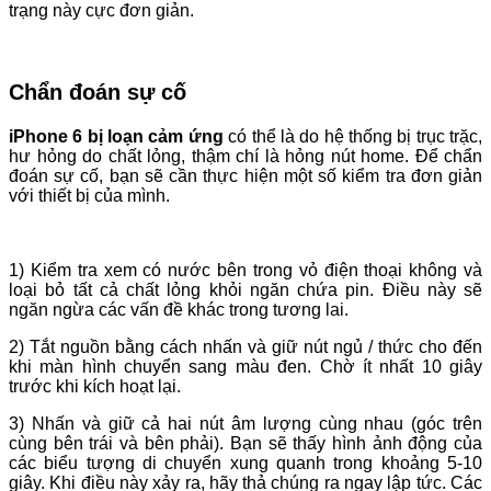
trạng này cực đơn giản.
Chẩn đoán sự cố
iPhone 6 bị loạn cảm ứng
có thể là do hệ thống bị trục trặc,
hư hỏng do chất lỏng, thậm chí là hỏng nút home. Để chẩn
đoán sự cố, bạn sẽ cần thực hiện một số kiểm tra đơn giản
với thiết bị của mình.
1) Kiểm tra xem có nước bên trong vỏ điện thoại không và
loại bỏ tất cả chất lỏng khỏi ngăn chứa pin. Điều này sẽ
ngăn ngừa các vấn đề khác trong tương lai.
2) Tắt nguồn bằng cách nhấn và giữ nút ngủ / thức cho đến
khi màn hình chuyển sang màu đen. Chờ ít nhất 10 giây
trước khi kích hoạt lại.
3) Nhấn và giữ cả hai nút âm lượng cùng nhau (góc trên
cùng bên trái và bên phải). Bạn sẽ thấy hình ảnh động của
các biểu tượng di chuyển xung quanh trong khoảng 5-10
giây. Khi điều này xảy ra, hãy thả chúng ra ngay lập tức. Các