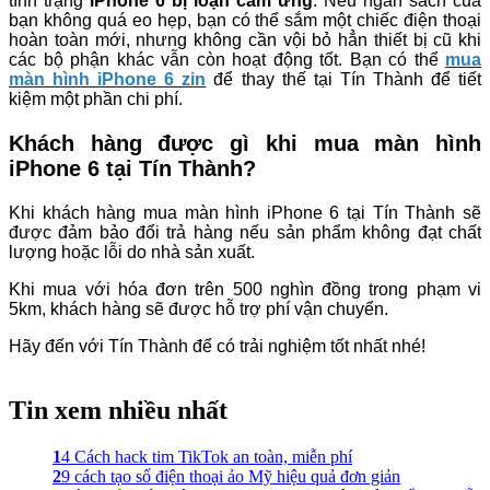
tình trạng
iPhone 6 bị loạn cảm ứng
. Nếu ngân sách của
bạn không quá eo hẹp, bạn có thể sắm một chiếc điện thoại
hoàn toàn mới, nhưng không cần vội bỏ hẳn thiết bị cũ khi
các bộ phận khác vẫn còn hoạt động tốt.
Bạn có thể
mua
màn hình iPhone 6 zin
để thay thế tại Tín Thành để tiết
kiệm một phần chi phí.
Khách hàng được gì khi mua màn hình
iPhone 6 tại Tín Thành?
Khi khách hàng mua màn hình iPhone 6 tại Tín Thành sẽ
được đảm bảo đổi trả hàng nếu sản phẩm không đạt chất
lượng hoặc lỗi do nhà sản xuất.
Khi mua với hóa đơn trên 500 nghìn đồng trong phạm vi
5km, khách hàng sẽ được hỗ trợ phí vận chuyển.
Hãy đến với Tín Thành để có trải nghiệm tốt nhất nhé!
Tin xem nhiều nhất
1
4 Cách hack tim TikTok an toàn, miễn phí
2
9 cách tạo số điện thoại ảo Mỹ hiệu quả đơn giản