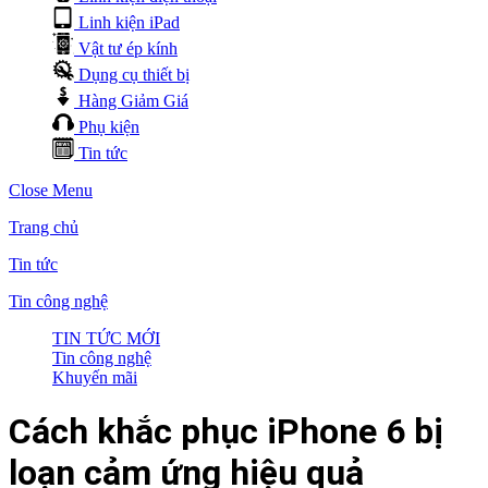
Linh kiện iPad
Vật tư ép kính
Dụng cụ thiết bị
Hàng Giảm Giá
Phụ kiện
Tin tức
Close Menu
Trang chủ
Tin tức
Tin công nghệ
TIN TỨC MỚI
Tin công nghệ
Khuyến mãi
Cách khắc phục iPhone 6 bị
loạn cảm ứng hiệu quả