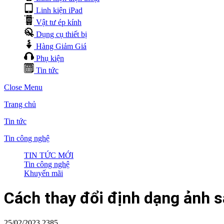
Linh kiện iPad
Vật tư ép kính
Dụng cụ thiết bị
Hàng Giảm Giá
Phụ kiện
Tin tức
Close Menu
Trang chủ
Tin tức
Tin công nghệ
TIN TỨC MỚI
Tin công nghệ
Khuyến mãi
Cách thay đổi định dạng ảnh sa
25/02/2023
2385