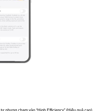
tự nhưng chạm vào “High Efficiency” (Hiệu quả cao).