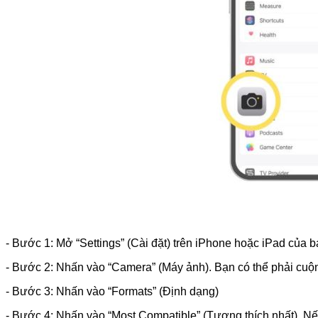
- Bước 1: Mở “Settings” (Cài đặt) trên iPhone hoặc iPad của 
- Bước 2: Nhấn vào “Camera” (Máy ảnh). Bạn có thể phải cuộn
- Bước 3: Nhấn vào “Formats” (Định dạng)
- Bước 4: Nhấn vào “Most Compatible” (Tương thích nhất). Nế