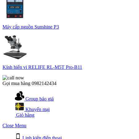
Máy cấp nguồn Sunshine P3
Kính hiển vi RELIFE RL-M5T Pro-B11
Gọi mua hàng
0982142434
Group báo giá
Khuyến mại
Giỏ hàng
Close Menu
Linh kiện điện thoại