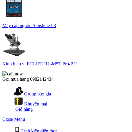
Máy cấp nguồn Sunshine P3
Kính hiển vi RELIFE RL-M5T Pro-B11
Gọi mua hàng
0982142434
Group báo giá
Khuyến mại
Giỏ hàng
Close Menu
Linh kiện điện thoại