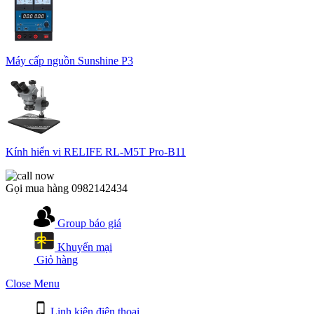
Máy cấp nguồn Sunshine P3
Kính hiển vi RELIFE RL-M5T Pro-B11
Gọi mua hàng
0982142434
Group báo giá
Khuyến mại
Giỏ hàng
Close Menu
Linh kiện điện thoại