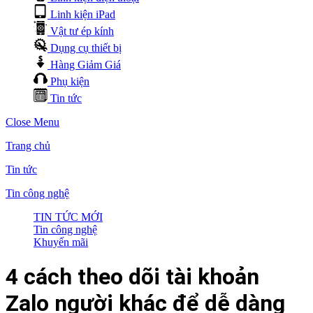
Linh kiện iPad
Vật tư ép kính
Dụng cụ thiết bị
Hàng Giảm Giá
Phụ kiện
Tin tức
Close Menu
Trang chủ
Tin tức
Tin công nghệ
TIN TỨC MỚI
Tin công nghệ
Khuyến mãi
4 cách theo dõi tài khoản
Zalo người khác để dễ dàng