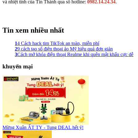
và nhiệt tình của Tín Thành qua số hotline:
0982.14.24.34
.
Tin xem nhiều nhất
1
4 Cách hack tim TikTok an toàn, miễn phí
2
9 cách tạo số điện thoại ảo Mỹ hiệu quả đơn giản
3
Cách mở khóa điện thoại Realme khi quên mật khẩu cực dễ
khuyến mại
Mừng Xuân ẤT TỴ - Tung DEAL hết ý!