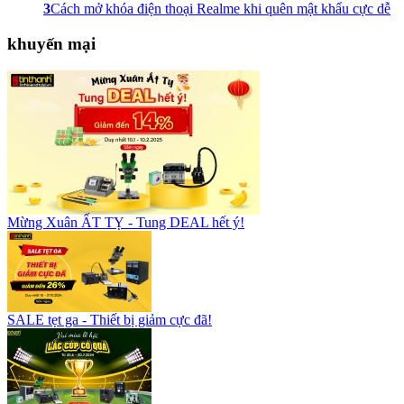
3
Cách mở khóa điện thoại Realme khi quên mật khẩu cực dễ
khuyến mại
Mừng Xuân ẤT TỴ - Tung DEAL hết ý!
SALE tẹt ga - Thiết bị giảm cực đã!