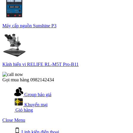
Máy cấp nguồn Sunshine P3
Kính hiển vi RELIFE RL-M5T Pro-B11
Gọi mua hàng
0982142434
Group báo giá
Khuyến mại
Giỏ hàng
Close Menu
Linh kiện điện thoại