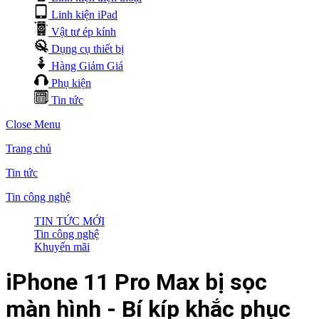
Linh kiện iPad
Vật tư ép kính
Dụng cụ thiết bị
Hàng Giảm Giá
Phụ kiện
Tin tức
Close Menu
Trang chủ
Tin tức
Tin công nghệ
TIN TỨC MỚI
Tin công nghệ
Khuyến mãi
iPhone 11 Pro Max bị sọc
màn hình - Bí kíp khắc phục