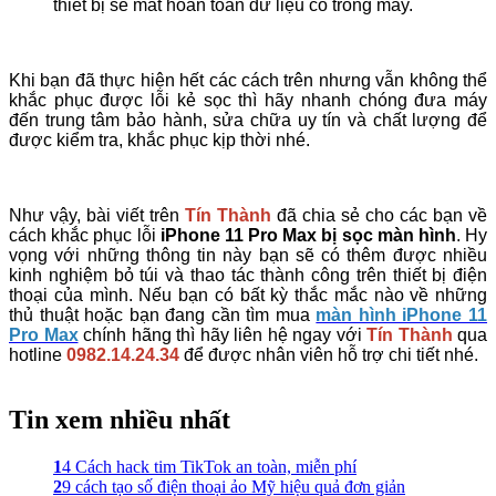
thiết bị sẽ mất hoàn toàn dữ liệu có trong máy.
Khi bạn đã thực hiện hết các cách trên nhưng vẫn không thể
khắc phục được lỗi kẻ sọc thì hãy nhanh chóng đưa máy
đến trung tâm bảo hành, sửa chữa uy tín và chất lượng để
được kiểm tra, khắc phục kịp thời nhé.
Như vậy, bài viết trên
Tín Thành
đã chia sẻ cho các bạn về
cách khắc phục lỗi
iPhone 11 Pro Max bị sọc màn hình
. Hy
vọng với những thông tin này bạn sẽ có thêm được nhiều
kinh nghiệm bỏ túi và thao tác thành công trên thiết bị điện
thoại của mình. Nếu bạn có bất kỳ thắc mắc nào về những
thủ thuật hoặc bạn đang cần tìm mua
màn hình iPhone 11
Pro Max
chính hãng thì hãy liên hệ ngay với
Tín Thành
qua
hotline
0982.14.24.34
để được nhân viên hỗ trợ chi tiết nhé.
Tin xem nhiều nhất
1
4 Cách hack tim TikTok an toàn, miễn phí
2
9 cách tạo số điện thoại ảo Mỹ hiệu quả đơn giản