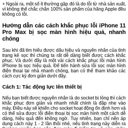
+ Ngoài ra, một số ít thường gặp đó là do lỗi từ nhà sản xuất,
vì không thể chắc chắn 100% sản phẩm của hãng Apple đều
không có lỗi.
Hướng dẫn các cách khắc phục lỗi iPhone 11
Pro Max bị sọc màn hình hiệu quả, nhanh
chóng
Sau khi đã tìm hiểu được dấu hiệu và nguyên nhân của tình
trạng kẻ sọc thì chúng ta rất dễ dàng biết được cách khắc
phục. Và dưới đây là một vài cách khắc phục lỗi màn hình
iPhone bị sọc hiệu quả. Để tiến hành sửa lỗi sọc màn hình
điện thoại tại nhà nhanh chóng, bạn có thể tham khảo các
cách cực kỳ đơn giản dưới đây.
Cách 1: Tác động lực lên thiết bị
Nếu bạn biết được nguyên nhân là do socket bị lỏng thì cách
khắc phục đơn giản và nhanh nhất chính là đập nhẹ vào
máy. Điều này sẽ khiến cho socket hoạt động ổn định hơn và
có thể sửa được lỗi điện thoại bị sọc màn hình một cách dễ
dàng, hiệu quả đến không ngờ. Tuy nhiên, bạn chỉ nên áp
dụng cách này 1 - 2 lần thôi nhé, nếu tình trạng này diễn ra