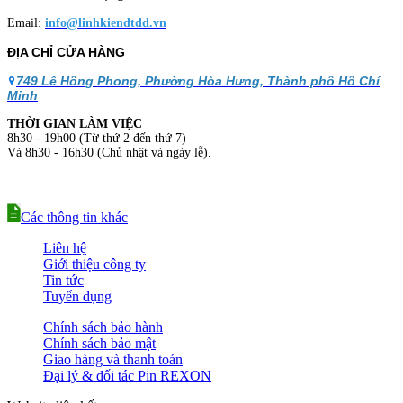
Email:
info@linhkiendtdd.vn
ĐỊA CHỈ CỬA HÀNG
749 Lê Hồng Phong, Phường Hòa Hưng, Thành phố Hồ Chí
Minh
THỜI GIAN LÀM VIỆC
8h30 - 19h00 (Từ thứ 2 đến thứ 7)
Và 8h30 - 16h30 (Chủ nhật và ngày lễ).
Các thông tin khác
Liên hệ
Giới thiệu công ty
Tin tức
Tuyển dụng
Chính sách bảo hành
Chính sách bảo mật
Giao hàng và thanh toán
Đại lý & đối tác Pin REXON