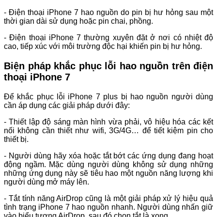
- Điện thoại iPhone 7 hao nguồn do pin bị hư hỏng sau một
thời gian dài sử dụng hoặc pin chai, phồng.
- Điện thoại iPhone 7 thường xuyên đặt ở nơi có nhiệt độ
cao, tiếp xúc với môi trường độc hại khiến pin bị hư hỏng.
Biện pháp khắc phục lỗi hao nguồn trên điện
thoại iPhone 7
Để khắc phục lỗi iPhone 7 plus bị hao nguồn người dùng
cần áp dụng các giải pháp dưới đây:
- Thiết lập độ sáng màn hình vừa phải, vô hiệu hóa các kết
nối không cần thiết như wifi, 3G/4G… để tiết kiệm pin cho
thiết bị.
- Người dùng hãy xóa hoặc tắt bớt các ứng dụng đang hoạt
động ngầm. Mặc dùng người dùng không sử dụng những
những ứng dụng này sẽ tiêu hao một nguồn năng lượng khi
người dùng mở máy lên.
- Tắt tính năng AirDrop cũng là một giải pháp xử lý hiệu quả
tình trạng iPhone 7 hao nguồn nhanh. Người dùng nhấn giữ
vào biểu tượng AirDrop, sau đó chọn tắt là xong.