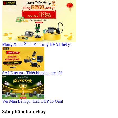
Mừng Xuân ẤT TỴ - Tung DEAL hết ý!
SALE tẹt ga - Thiết bị giảm cực đã!
Vui Mùa Lễ Hội - Lắc CÚP có Quà!
Sản phẩm bán chạy