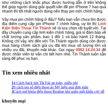
như những cách khắc phục được hướng dẫn ở trên không
thể giúp người dùng giải quyết vấn đề pin iPhone 7 hao quá
nhanh thì tốt nhất người dùng nên thay pin mới chính hãng.
Vậy mua pin chính hãng ở đâu? Nếu bạn vẫn chưa tìm được
địa điểm cung cấp pin iPhone 7 chính hãng, uy tín thì
Linh
Kiện Điện Thoại Tín Thành
sẽ là lựa chọn rất tuyệt vời. Tại
đây chuyên cung cấp linh kiện chính hãng, giá sỉ đảm bảo về
chất lượng sản phẩm, bao 1 đổi 1 và bảo hành 12 tháng.
Không chỉ vậy, khi đến với Tín Thành người dùng còn được
mua hàng chính sách giá ưu đãi khi mua số lượng lớn và
nhiều ưu đãi, khuyến mãi khác. Gọi ngay
0982.14.24.34
để
được nhân viên tư vấn chi tiết hơn nhé. Tín Thành luôn sẵn
sàng để phục vụ bạn.
Tin xem nhiều nhất
1
4 Cách hack tim TikTok an toàn, miễn phí
2
9 cách tạo số điện thoại ảo Mỹ hiệu quả đơn giản
3
Cách mở khóa điện thoại Realme khi quên mật khẩu cực dễ
khuyến mại