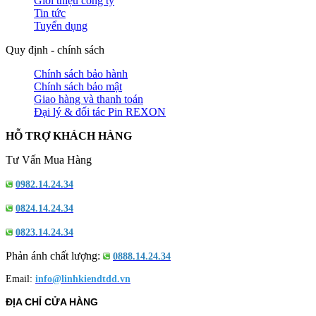
Giới thiệu công ty
Tin tức
Tuyển dụng
Quy định - chính sách
Chính sách bảo hành
Chính sách bảo mật
Giao hàng và thanh toán
Đại lý & đối tác Pin REXON
HỖ TRỢ KHÁCH HÀNG
Tư Vấn Mua Hàng
0982.14.24.34
0824.14.24.34
0823.14.24.34
Phản ánh chất lượng:
0888.14.24.34
Email:
info@linhkiendtdd.vn
ĐỊA CHỈ CỬA HÀNG