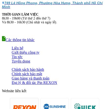
749 Lê Hồng Phong, Phường Hòa Hưng, Thành phố Hồ Chí
Minh
THỜI GIAN LÀM VIỆC
8h30 - 19h00 (Từ thứ 2 đến thứ 7)
Và 8h30 - 16h30 (Chủ nhật và ngày lễ).
Các thông tin khác
Liên hệ
Giới thiệu công ty
Tin tức
Tuyển dụng
Chính sách bảo hành
Chính sách bảo mật
Giao hàng và thanh toán
Đại lý & đối tác Pin REXON
Website liên kết