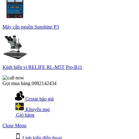
Máy cấp nguồn Sunshine P3
Kính hiển vi RELIFE RL-M5T Pro-B11
Gọi mua hàng
0982142434
Group báo giá
Khuyến mại
Giỏ hàng
Close Menu
Linh kiện điện thoại