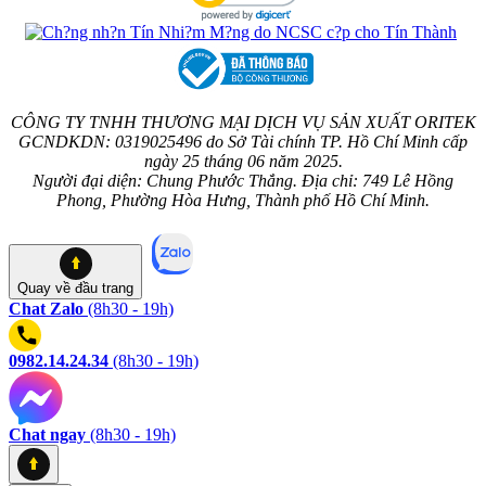
CÔNG TY TNHH THƯƠNG MẠI DỊCH VỤ SẢN XUẤT ORITEK
GCNDKDN: 0319025496 do Sở Tài chính TP. Hồ Chí Minh cấp
ngày 25 tháng 06 năm 2025.
Người đại diện: Chung Phước Thắng. Địa chỉ: 749 Lê Hồng
Phong, Phường Hòa Hưng, Thành phố Hồ Chí Minh.
Quay về
đầu trang
Chat Zalo
(8h30 - 19h)
0982.14.24.34
(8h30 - 19h)
Chat ngay
(8h30 - 19h)