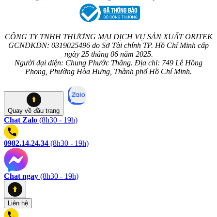
CÔNG TY TNHH THƯƠNG MẠI DỊCH VỤ SẢN XUẤT ORITEK
GCNDKDN: 0319025496 do Sở Tài chính TP. Hồ Chí Minh cấp
ngày 25 tháng 06 năm 2025.
Người đại diện: Chung Phước Thắng. Địa chỉ: 749 Lê Hồng
Phong, Phường Hòa Hưng, Thành phố Hồ Chí Minh.
Quay về
đầu trang
Chat Zalo
(8h30 - 19h)
0982.14.24.34
(8h30 - 19h)
Chat ngay
(8h30 - 19h)
Liên hệ