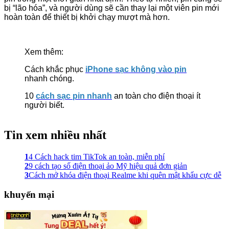
bị “lão hóa”, và người dùng sẽ cần thay lại một viên pin mới
hoàn toàn để thiết bị khởi chạy mượt mà hơn.
Xem thêm:
Cách khắc phục
iPhone sạc không vào pin
nhanh chóng.
10
cách sạc pin nhanh
an toàn cho điện thoại ít
người biết.
Tin xem nhiều nhất
1
4 Cách hack tim TikTok an toàn, miễn phí
2
9 cách tạo số điện thoại ảo Mỹ hiệu quả đơn giản
3
Cách mở khóa điện thoại Realme khi quên mật khẩu cực dễ
khuyến mại