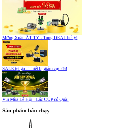
Mừng Xuân ẤT TỴ - Tung DEAL hết ý!
SALE tẹt ga - Thiết bị giảm cực đã!
Vui Mùa Lễ Hội - Lắc CÚP có Quà!
Sản phẩm bán chạy