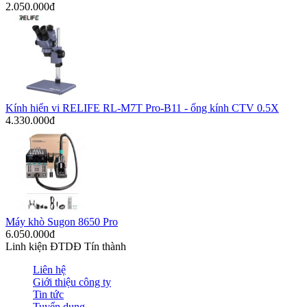
2.050.000đ
Kính hiển vi RELIFE RL-M7T Pro-B11 - ống kính CTV 0.5X
4.330.000đ
Máy khò Sugon 8650 Pro
6.050.000đ
Linh kiện ĐTDĐ Tín thành
Liên hệ
Giới thiệu công ty
Tin tức
Tuyển dụng