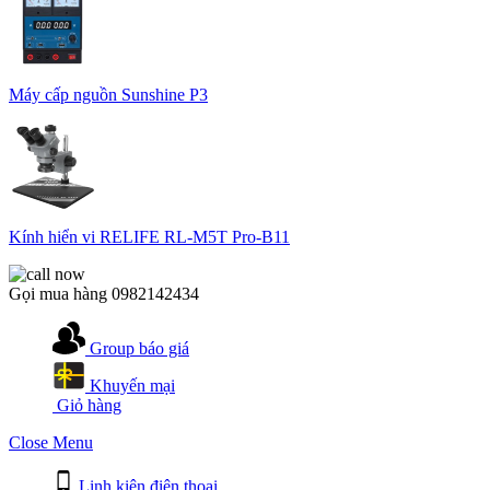
Máy cấp nguồn Sunshine P3
Kính hiển vi RELIFE RL-M5T Pro-B11
Gọi mua hàng
0982142434
Group báo giá
Khuyến mại
Giỏ hàng
Close Menu
Linh kiện điện thoại