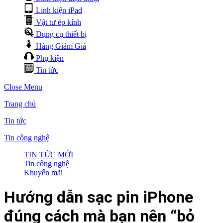
Linh kiện iPad
Vật tư ép kính
Dụng cụ thiết bị
Hàng Giảm Giá
Phụ kiện
Tin tức
Close Menu
Trang chủ
Tin tức
Tin công nghệ
TIN TỨC MỚI
Tin công nghệ
Khuyến mãi
Hướng dẫn sạc pin iPhone
đúng cách mà bạn nên “bỏ