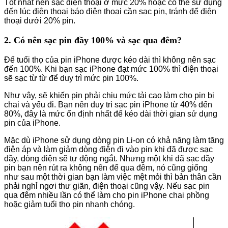
Tốt nhất nên sạc điện thoại ở mức 20% hoặc có thể sử dụng
đến lúc điện thoại báo điện thoại cần sạc pin, tránh để điện
thoại dưới 20% pin.
2. Có nên sạc pin đầy 100% và sạc qua đêm?
Để tuổi thọ của pin iPhone được kéo dài thì không nên sạc
đến 100%. Khi bạn sạc iPhone đạt mức 100% thì điện thoại
sẽ sạc từ từ để duy trì mức pin 100%.
Như vậy, sẽ khiến pin phải chịu mức tải cao làm cho pin bị
chai và yếu đi. Bạn nên duy trì sạc pin iPhone từ 40% đến
80%, đây là mức ổn định nhất để kéo dài thời gian sử dụng
pin của iPhone.
Mặc dù iPhone sử dụng dòng pin Li-on có khả năng làm tăng
điện áp và làm giảm dòng điện đi vào pin khi đã được sạc
đầy, dòng điện sẽ tự động ngắt. Nhưng một khi đã sạc đầy
pin bạn nên rút ra không nên để qua đêm, nó cũng giống
như sau một thời gian bạn làm việc mệt mỏi thì bản thân cần
phải nghỉ ngơi thư giãn, điện thoại cũng vậy. Nếu sạc pin
qua đêm nhiều lần có thể làm cho pin iPhone chai phồng
hoặc giảm tuổi thọ pin nhanh chóng.