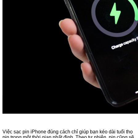
Việc sạc pin iPhone đúng cách chỉ giúp bạn kéo dài tuổi thọ
pin trong một thời gian nhất định. Theo tự nhiên, pin cũng sẽ