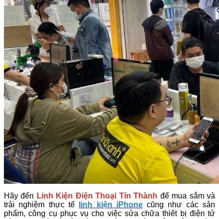
Hãy đến
Linh Kiện Điện Thoại Tín Thành
để mua sắm và
trải nghiệm thực tế
linh kiện iPhone
cũng như các sản
phẩm, công cụ phục vụ cho việc sửa chữa thiết bị điện tử