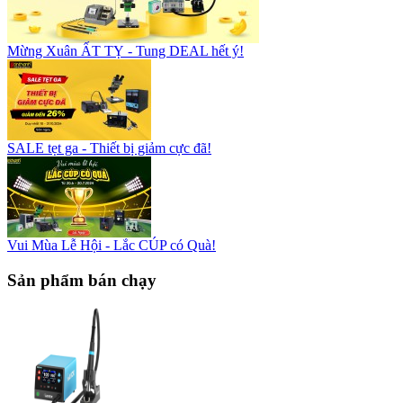
Mừng Xuân ẤT TỴ - Tung DEAL hết ý!
SALE tẹt ga - Thiết bị giảm cực đã!
Vui Mùa Lễ Hội - Lắc CÚP có Quà!
Sản phẩm bán chạy