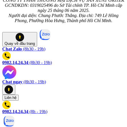
CÔNG TY TNHH THƯƠNG MẠI DỊCH VỤ SẢN XUẤT ORITEK
GCNDKDN: 0319025496 do Sở Tài chính TP. Hồ Chí Minh cấp
ngày 25 tháng 06 năm 2025.
Người đại diện: Chung Phước Thắng. Địa chỉ: 749 Lê Hồng
Phong, Phường Hòa Hưng, Thành phố Hồ Chí Minh.
Quay về
đầu trang
Chat Zalo
(8h30 - 19h)
0982.14.24.34
(8h30 - 19h)
Chat ngay
(8h30 - 19h)
Liên hệ
0982.14.24.34
(8h - 19h)