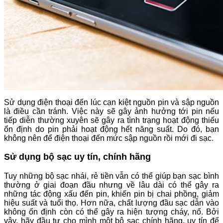
Sử dụng điện thoại đến lúc cạn kiệt nguồn pin và sập nguồn
là điều cần tránh. Việc này sẽ gây ảnh hưởng tới pin nếu
tiếp diễn thường xuyên sẽ gây ra tình trạng hoạt động thiếu
ổn định do pin phải hoạt động hết năng suất. Do đó, bạn
không nên để điện thoại đến mức sập nguồn rồi mới đi sạc.
Sử dụng bộ sạc uy tín, chính hãng
Tuy những bộ sạc nhái, rẻ tiền vẫn có thể giúp bạn sạc bình
thường ở giai đoạn đầu nhưng về lâu dài có thể gây ra
những tác động xấu đến pin, khiến pin bị chai phồng, giảm
hiệu suất và tuổi thọ. Hơn nữa, chất lượng đầu sạc dẫn vào
không ổn định còn có thể gây ra hiện tượng cháy, nổ. Bởi
vậy, hãy đầu tư cho mình một bộ sạc chính hãng, uy tín để