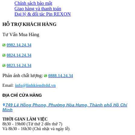
Chính sách bảo mật
Giao hàng và thanh toán
Đại lý & đối tác Pin REXON
HỖ TRỢ KHÁCH HÀNG
Tư Vấn Mua Hàng
0982.14.24.34
0824.14.24.34
0823.14.24.34
Phản ánh chất lượng:
0888.14.24.34
Email:
info@linhkiendtdd.vn
ĐỊA CHỈ CỬA HÀNG
749 Lê Hồng Phong, Phường Hòa Hưng, Thành phố Hồ Chí
Minh
THỜI GIAN LÀM VIỆC
8h30 - 19h00 (Từ thứ 2 đến thứ 7)
Và 8h30 - 16h30 (Chủ nhật và ngày lễ).