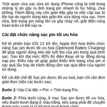
Thói quen vừa sạc vừa sử dụng iPhone cũng là một trong
những lý do gây ra tình trạng pin nhanh bị hư hỏng, chai
phồng. Hành động này còn gián tiếp gây ra việc cáp sạc bị
tổn hại do người dùng kéo giãn khi vừa dùng vừa sạc. Hơn
nữa, tình trạng pin nóng lên và gây cháy nổ, giật điện cũng
hoàn toàn có thể xảy ra.
Cài đặt chức năng sạc pin tối ưu hóa
Kể từ phiên bản iOS 13 trở lên, Apple tích hợp thêm chức
năng Sạc pin được tối ưu hoá (Optimized Battery Charging)
để giúp người dùng kéo dài tuổi thọ của pin trong quá trình
sạc. Sau khi đạt mức 80% thì điện thoại sẽ tự động dừng
nạp pin. Điều này sẽ giúp giảm thiểu tình trạng chai pin vì
sạc quá lâu hay do hành động cắm sạc qua đêm của người
sử dụng.
Để cài đặt chế độ Sạc pin được tối ưu hoá, bạn chỉ cần đơn
giản thực hiện các bước sau:
Bước 1:
Vào Cài đặt -> Pin -> Tình trạng Pin.
Bước 2:
Phía dưới cùng, ở mục Sạc pin được tối ưu hóa,
nếu thanh trượt đang ở màu trắng, kéo sang phải để chuyển
thành màu xanh lá là đã kích hoạt thành công.