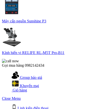
Máy cấp nguồn Sunshine P3
Kính hiển vi RELIFE RL-M5T Pro-B11
Gọi mua hàng
0982142434
Group báo giá
Khuyến mại
Giỏ hàng
Close Menu
Linh kiện điện thoại