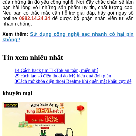
của những tín đồ yêu công nghệ. Nơi đây chắc chắn sẽ làm
bạn hài lòng với những sản phẩm uy tín, chất lượng cao.
Nếu bạn có thắc mắc cần hỗ trợ giải đáp, hãy gọi ngay số
hotline
0982.14.24.34
để được bộ phận nhân viên tư vấn
nhanh chóng.
Xem thêm:
Sử dụng công nghệ sạc nhanh có hại pin
không?
Tin xem nhiều nhất
1
4 Cách hack tim TikTok an toàn, miễn phí
2
9 cách tạo số điện thoại ảo Mỹ hiệu quả đơn giản
3
Cách mở khóa điện thoại Realme khi quên mật khẩu cực dễ
khuyến mại