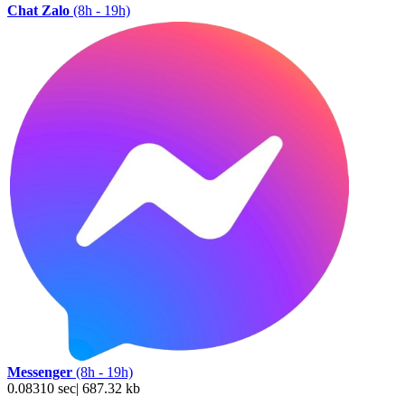
Chat Zalo
(8h - 19h)
Messenger
(8h - 19h)
0.08310 sec| 687.32 kb