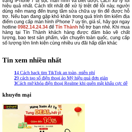
trạng iPhone 7 bị sọc màn hình và biết được cách xử lý lỗi
hiệu quả nhất. Cách tốt nhất để xử lý triệt để lỗi này, người
dùng nên mang đến trung tâm sửa chữa uy tín để được hỗ
trợ. Nếu bạn đang gặp khó khăn trong quá trình tìm kiếm địa
điểm cung cấp màn hình iPhone 7 uy tín, giá sỉ, hãy gọi ngay
hotline
0982.14.24.34
để
Tín Thành
hỗ trợ bạn nhé. Khi mua
hàng tại Tín Thành khách hàng được đảm bảo về chất
lượng, bao test sản phẩm, vận chuyển toàn quốc, cung cấp
số lượng lớn linh kiện cùng nhiều ưu đãi hấp dẫn khác
Tin xem nhiều nhất
1
4 Cách hack tim TikTok an toàn, miễn phí
2
9 cách tạo số điện thoại ảo Mỹ hiệu quả đơn giản
3
Cách mở khóa điện thoại Realme khi quên mật khẩu cực dễ
khuyến mại