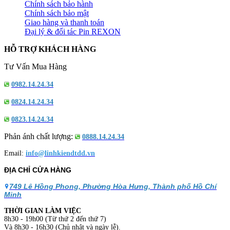
Chính sách bảo hành
Chính sách bảo mật
Giao hàng và thanh toán
Đại lý & đối tác Pin REXON
HỖ TRỢ KHÁCH HÀNG
Tư Vấn Mua Hàng
0982.14.24.34
0824.14.24.34
0823.14.24.34
Phản ánh chất lượng:
0888.14.24.34
Email:
info@linhkiendtdd.vn
ĐỊA CHỈ CỬA HÀNG
749 Lê Hồng Phong, Phường Hòa Hưng, Thành phố Hồ Chí
Minh
THỜI GIAN LÀM VIỆC
8h30 - 19h00 (Từ thứ 2 đến thứ 7)
Và 8h30 - 16h30 (Chủ nhật và ngày lễ).