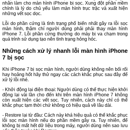
nhân làm cho màn hình iPhone bị sọc. Xung đột phần mềm
chính là lý do chủ yếu làm màn hình trục trặc và xuất hiện
những vết sọc dọc.
Lỗi do phần cứng là tình trạng phổ biến nhất gây ra lỗi sọc
màn hình, thậm chí người dùng phải phải thay màn hình
iPhone 7. Lỗi phần cứng thường do máy bị va chạm trong
quá trình sử dụng tạo nên tình trạng hỏng hóc.
Những cách xử lý nhanh lỗi màn hình iPhone
7 bị sọc
Khi iPhone 7 bị sọc màn hình, người dùng không nên bối rối
hay hoảng hốt hãy thử ngay các cách khắc phục sau đây để
xử lý lỗi nhé.
- Khởi động lại điện thoại: Người dùng có thể thực hiện khởi
động lại vài lần cho đến khi trên màn hình iPhone 7 không
còn xuất hiện các vết sọc. Tuy nhiên, cách này chỉ có thể
khắc phục tạm thời chứ không có hiệu quả về lâu dài.
- Restore lại từ đầu: Cách này khá hiệu quả có thể khắc phục
lỗi sọc màn hình nếu do phần mềm gây ra. Tuy nhiên, để
không bị mất hết dữ liệu trong máy, người dùng nên sao lưu