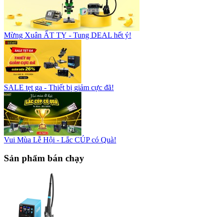
Mừng Xuân ẤT TỴ - Tung DEAL hết ý!
SALE tẹt ga - Thiết bị giảm cực đã!
Vui Mùa Lễ Hội - Lắc CÚP có Quà!
Sản phẩm bán chạy