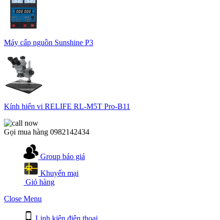
Máy cấp nguồn Sunshine P3
Kính hiển vi RELIFE RL-M5T Pro-B11
Gọi mua hàng
0982142434
Group báo giá
Khuyến mại
Giỏ hàng
Close Menu
Linh kiện điện thoại