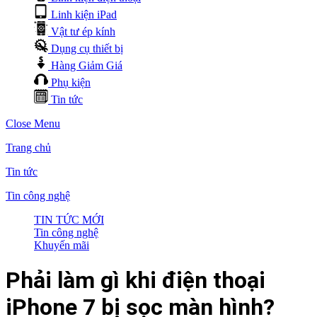
Linh kiện iPad
Vật tư ép kính
Dụng cụ thiết bị
Hàng Giảm Giá
Phụ kiện
Tin tức
Close Menu
Trang chủ
Tin tức
Tin công nghệ
TIN TỨC MỚI
Tin công nghệ
Khuyến mãi
Phải làm gì khi điện thoại
iPhone 7 bị sọc màn hình?