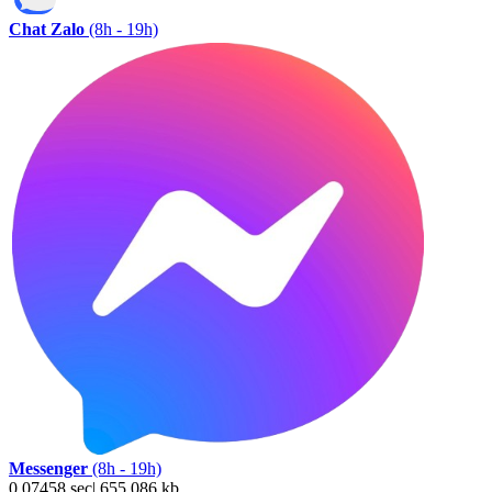
Chat Zalo
(8h - 19h)
Messenger
(8h - 19h)
0.07458 sec| 655.086 kb