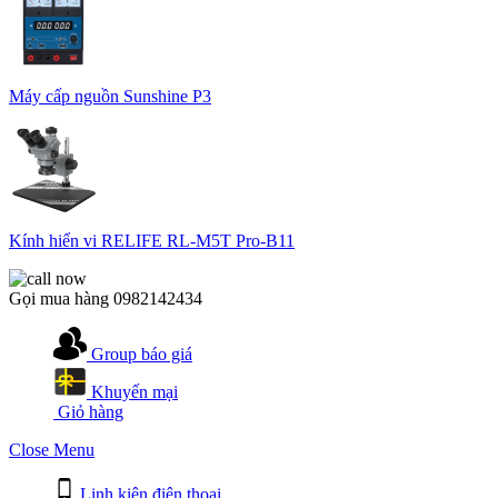
Máy cấp nguồn Sunshine P3
Kính hiển vi RELIFE RL-M5T Pro-B11
Gọi mua hàng
0982142434
Group báo giá
Khuyến mại
Giỏ hàng
Close Menu
Linh kiện điện thoại