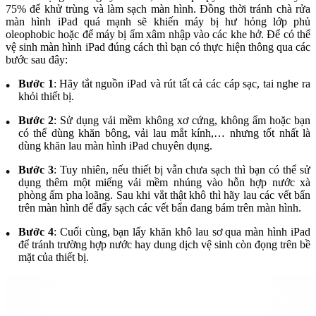
75% để khử trùng và làm sạch màn hình. Đồng thời tránh chà rửa
màn hình iPad quá mạnh sẽ khiến máy bị hư hỏng lớp phủ
oleophobic hoặc để máy bị ẩm xâm nhập vào các khe hở. Để có thể
vệ sinh màn hình iPad đúng cách thì bạn có thực hiện thông qua các
bước sau đây:
Bước 1
: Hãy tắt nguồn iPad và rút tất cả các cáp sạc, tai nghe ra
khỏi thiết bị.
Bước 2
: Sử dụng vải mềm không xơ cứng, không ẩm hoặc bạn
có thể dùng khăn bông, vải lau mắt kính,… nhưng tốt nhất là
dùng khăn lau màn hình iPad chuyên dụng.
Bước 3
: Tuy nhiên, nếu thiết bị vẫn chưa sạch thì bạn có thể sử
dụng thêm một miếng vải mềm nhúng vào hỗn hợp nước xà
phòng ấm pha loãng. Sau khi vắt thật khô thì hãy lau các vết bẩn
trên màn hình để đẩy sạch các vết bẩn đang bám trên màn hình.
Bước 4
: Cuối cùng, bạn lấy khăn khô lau sơ qua màn hình iPad
để tránh trường hợp nước hay dung dịch vệ sinh còn đọng trên bề
mặt của thiết bị.