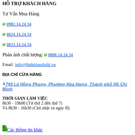
HỖ TRỢ KHÁCH HÀNG
Tư Vấn Mua Hàng
0982.14.24.34
0824.14.24.34
0823.14.24.34
Phản ánh chất lượng:
0888.14.24.34
Email:
info@linhkiendtdd.vn
ĐỊA CHỈ CỬA HÀNG
749 Lê Hồng Phong, Phường Hòa Hưng, Thành phố Hồ Chí
Minh
THỜI GIAN LÀM VIỆC
8h30 - 19h00 (Từ thứ 2 đến thứ 7)
Và 8h30 - 16h30 (Chủ nhật và ngày lễ).
Các thông tin khác