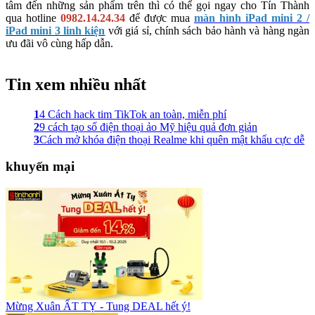
tâm đến những sản phẩm trên thì có thể gọi ngay cho Tín Thành
qua hotline
0982.14.24.34
để được mua
màn hình iPad mini 2 /
iPad mini 3 linh kiện
với giá sỉ, chính sách bảo hành và hàng ngàn
ưu đãi vô cùng hấp dẫn.
Tin xem nhiều nhất
1
4 Cách hack tim TikTok an toàn, miễn phí
2
9 cách tạo số điện thoại ảo Mỹ hiệu quả đơn giản
3
Cách mở khóa điện thoại Realme khi quên mật khẩu cực dễ
khuyến mại
Mừng Xuân ẤT TỴ - Tung DEAL hết ý!