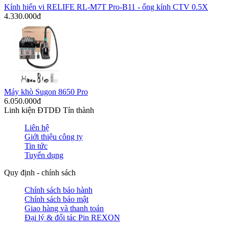
Kính hiển vi RELIFE RL-M7T Pro-B11 - ống kính CTV 0.5X
4.330.000đ
Máy khò Sugon 8650 Pro
6.050.000đ
Linh kiện ĐTDĐ Tín thành
Liên hệ
Giới thiệu công ty
Tin tức
Tuyển dụng
Quy định - chính sách
Chính sách bảo hành
Chính sách bảo mật
Giao hàng và thanh toán
Đại lý & đối tác Pin REXON