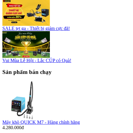
SALE tẹt ga - Thiết bị giảm cực đã!
Vui Mùa Lễ Hội - Lắc CÚP có Quà!
Sản phẩm bán chạy
Máy khò QUICK M7 - Hàng chính hãng
4.280.000đ