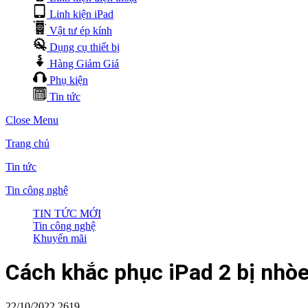
Linh kiện iPad
Vật tư ép kính
Dụng cụ thiết bị
Hàng Giảm Giá
Phụ kiện
Tin tức
Close Menu
Trang chủ
Tin tức
Tin công nghệ
TIN TỨC MỚI
Tin công nghệ
Khuyến mãi
Cách khắc phục iPad 2 bị nhò
22/10/2022
2619