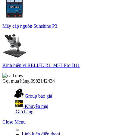
Máy cấp nguồn Sunshine P3
Kính hiển vi RELIFE RL-M5T Pro-B11
Gọi mua hàng
0982142434
Group báo giá
Khuyến mại
Giỏ hàng
Close Menu
Linh kiện điện thoại