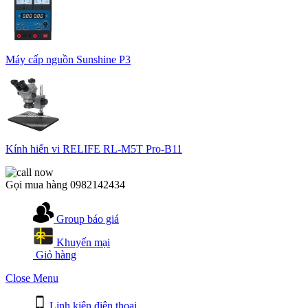
Máy cấp nguồn Sunshine P3
Kính hiển vi RELIFE RL-M5T Pro-B11
Gọi mua hàng
0982142434
Group báo giá
Khuyến mại
Giỏ hàng
Close Menu
Linh kiện điện thoại