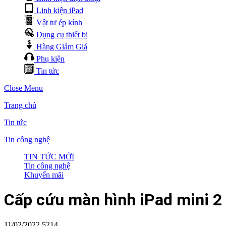
Linh kiện iPad
Vật tư ép kính
Dụng cụ thiết bị
Hàng Giảm Giá
Phụ kiện
Tin tức
Close Menu
Trang chủ
Tin tức
Tin công nghệ
TIN TỨC MỚI
Tin công nghệ
Khuyến mãi
Cấp cứu màn hình iPad mini 2 
11/02/2022
5214