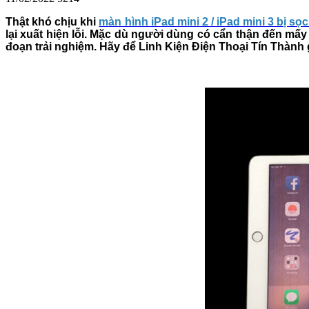
Thật khó chịu khi
màn hình iPad mini 2 / iPad mini 3 bị sọ
lại xuất hiện lỗi. Mặc dù người dùng có cẩn thận đến mấy
đoạn trải nghiệm. Hãy để Linh Kiện Điện Thoại Tín Thành 