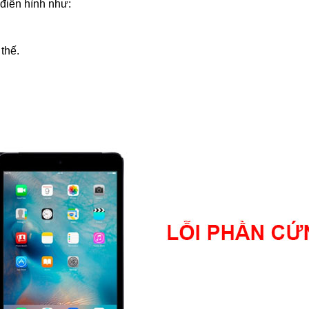
 điển hình như:
thế.