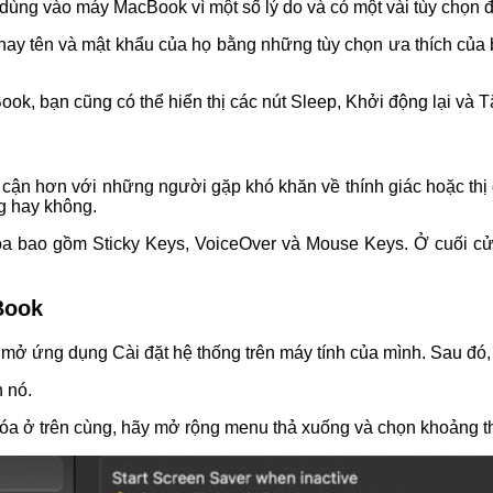
ng vào máy MacBook vì một số lý do và có một vài tùy chọn để b
ay tên và mật khẩu của họ bằng những tùy chọn ưa thích của bạ
ok, bạn cũng có thể hiển thị các nút Sleep, Khởi động lại và T
p cận hơn với những người gặp khó khăn về thính giác hoặc thị
g hay không.
khóa bao gồm Sticky Keys, VoiceOver và Mouse Keys. Ở cuối 
Book
mở ứng dụng Cài đặt hệ thống trên máy tính của mình. Sau đó,
n nó.
hóa ở trên cùng, hãy mở rộng menu thả xuống và chọn khoảng t