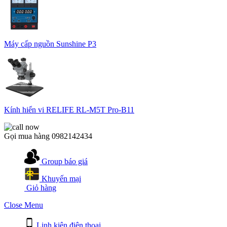
Máy cấp nguồn Sunshine P3
Kính hiển vi RELIFE RL-M5T Pro-B11
Gọi mua hàng
0982142434
Group báo giá
Khuyến mại
Giỏ hàng
Close Menu
Linh kiện điện thoại