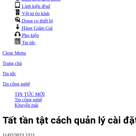
Linh kiện iPad
Vật tư ép kính
Dụng cụ thiết bị
Hàng Giảm Giá
Phụ kiện
Tin tức
Close Menu
Trang chủ
Tin tức
Tin công nghệ
TIN TỨC MỚI
Tin công nghệ
Khuyến mãi
Tất tần tật cách quản lý cài 
11/02/2023
2321