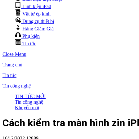
Linh kiện iPad
Vật tư ép kính
Dụng cụ thiết bị
Hàng Giảm Giá
Phụ kiện
Tin tức
Close Menu
Trang chủ
Tin tức
Tin công nghệ
TIN TỨC MỚI
Tin công nghệ
Khuyến mãi
Cách kiểm tra màn hình zin i
16/12/2022
12889