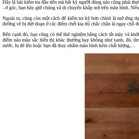
Đây là bài kiểm tra đầu tiên mà bất kỳ người dùng nào cũng phải th
- ở góc, bạn hãy giữ chúng và di chuyển khắp nơi trên màn hình. Nếu b
Ngoài ra, cũng còn một cách để kiểm tra kỹ hơn chính là mở ứng dụn
đường vẽ bị đứt đoạn ở các điểm chết kia thì chắc chắn là ngay chỗ đó
Bên cạnh đó, bạn cũng có thể thử nghiệm bằng cách tắt máy và khởi
điểm nào màu sắc hiển thị khác thường hay không như xanh, đỏ, tím
nước, bị đè lên hoặc bạn đã thay nhằm màn hình kém chất lượng,…