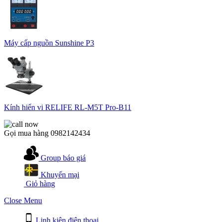
Máy cấp nguồn Sunshine P3
Kính hiển vi RELIFE RL-M5T Pro-B11
Gọi mua hàng
0982142434
Group báo giá
Khuyến mại
Giỏ hàng
Close Menu
Linh kiện điện thoại