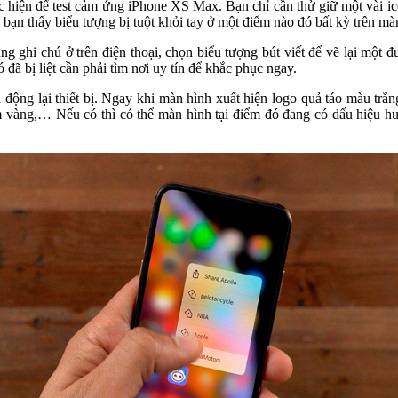
ực hiện để test cảm ứng iPhone XS Max. Bạn chỉ cần thử giữ một vài i
ạn thấy biểu tượng bị tuột khỏi tay ở một điểm nào đó bất kỳ trên màn 
g ghi chú ở trên điện thoại, chọn biểu tượng bút viết để vẽ lại một
 đã bị liệt cần phải tìm nơi uy tín để khắc phục ngay.
 động lại thiết bị. Ngay khi màn hình xuất hiện logo quả táo màu tr
 vàng,… Nếu có thì có thể màn hình tại điểm đó đang có dấu hiệu hư