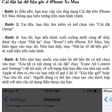
Cài đặt lại dữ liệu gốc ở iPhone Xs Max
- Bước 1:
Đầu tiên, bạn truy cập vào ứng dụng Cài đặt trên iPhone
XS Max thông qua biểu tượng trên màn hình chính.
-
Bước 2:
Tại đây, bạn hãy tìm kiếm và mở chọn vào “Cài đặt
chung”.
-
Bước 3:
Sau đó, bạn tiến hành vuốt xuống dưới cùng để thấy
được tùy chọn "Đặt lại" (hay "Reset") trên iPhone XS Max, hãy
bấm ngay vào mục đó. Như bạn thấy, mục “Đặt lại về dữ liệu gốc”
sẽ xuất hiện trên màn hình.
-
Bước 4:
Nếu như bạn muốn xóa toàn bộ dữ liệu thì có thể chọn
vào mục “Xóa tất cả nội dung và cài đặt” (hay "Erase All Content
and Settings") để trả máy về với trạng thái ban đầu của nhà sản xuất.
Apple sẽ đưa ra cho các bạn một số gợi ý đó là “Xóa bây giờ” hoặc
“Sao lưu rồi xóa”. Người dùng có thể lựa chọn sao cho thích hợp
nhất với nhu cầu sử dụng điện thoại của bạn.