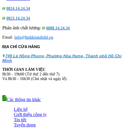
0824.14.24.34
0823.14.24.34
Phản ánh chất lượng:
0888.14.24.34
Email:
info@linhkiendtdd.vn
ĐỊA CHỈ CỬA HÀNG
749 Lê Hồng Phong, Phường Hòa Hưng, Thành phố Hồ Chí
Minh
THỜI GIAN LÀM VIỆC
8h30 - 19h00 (Từ thứ 2 đến thứ 7)
Và 8h30 - 16h30 (Chủ nhật và ngày lễ).
Các thông tin khác
Liên hệ
Giới thiệu công ty
Tin tức
Tuyển dụng