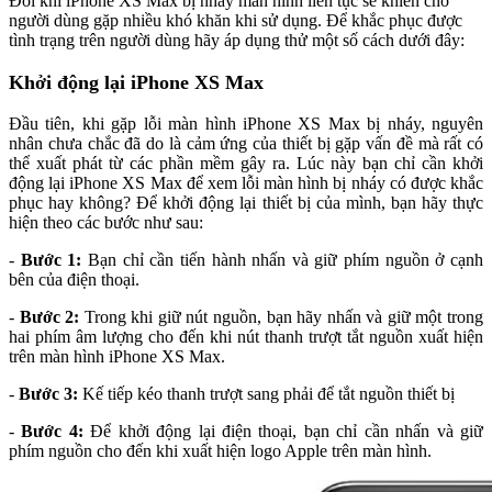
Đôi khi iPhone XS Max bị nháy màn hình liên tục sẽ khiến cho
người dùng gặp nhiều khó khăn khi sử dụng. Để khắc phục được
tình trạng trên người dùng hãy áp dụng thử một số cách dưới đây:
Khởi động lại iPhone XS Max
Đầu tiên, khi gặp lỗi màn hình iPhone XS Max bị nháy, nguyên
nhân chưa chắc đã do là cảm ứng của thiết bị gặp vấn đề mà rất có
thể xuất phát từ các phần mềm gây ra. Lúc này bạn chỉ cần khởi
động lại iPhone XS Max để xem lỗi màn hình bị nháy có được khắc
phục hay không? Để khởi động lại thiết bị của mình, bạn hãy thực
hiện theo các bước như sau:
-
Bước 1:
Bạn chỉ cần tiến hành nhấn và giữ phím nguồn ở cạnh
bên của điện thoại.
-
Bước 2:
Trong khi giữ nút nguồn, bạn hãy nhấn và giữ một trong
hai phím âm lượng cho đến khi nút thanh trượt tắt nguồn xuất hiện
trên màn hình iPhone XS Max.
-
Bước 3:
Kế tiếp kéo thanh trượt sang phải để tắt nguồn thiết bị
-
Bước 4:
Để khởi động lại điện thoại, bạn chỉ cần nhấn và giữ
phím nguồn cho đến khi xuất hiện logo Apple trên màn hình.