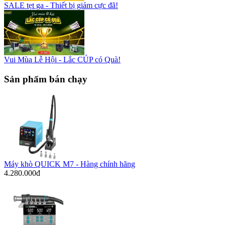
SALE tẹt ga - Thiết bị giảm cực đã!
Vui Mùa Lễ Hội - Lắc CÚP có Quà!
Sản phẩm bán chạy
Máy khò QUICK M7 - Hàng chính hãng
4.280.000đ