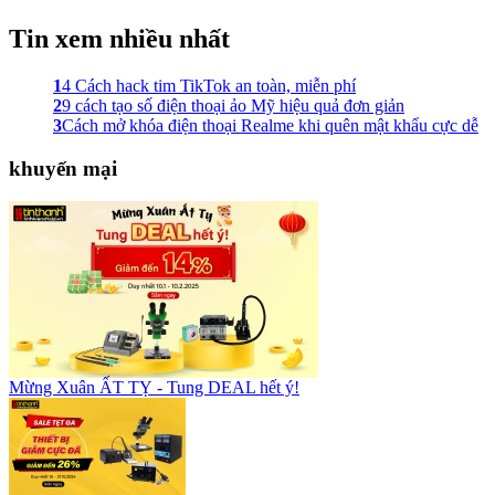
Tin xem nhiều nhất
1
4 Cách hack tim TikTok an toàn, miễn phí
2
9 cách tạo số điện thoại ảo Mỹ hiệu quả đơn giản
3
Cách mở khóa điện thoại Realme khi quên mật khẩu cực dễ
khuyến mại
Mừng Xuân ẤT TỴ - Tung DEAL hết ý!