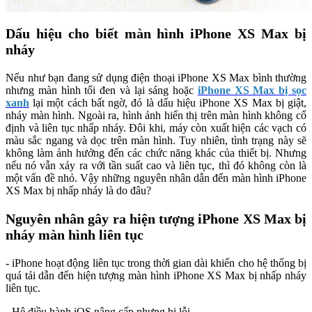
Dấu hiệu cho biết màn hình iPhone XS Max bị
nháy
Nếu như bạn đang sử dụng điện thoại iPhone XS Max bình thường
nhưng màn hình tối đen và lại sáng hoặc
iPhone XS Max bị sọc
xanh
lại một cách bất ngờ, đó là dấu hiệu iPhone XS Max bị giật,
nháy màn hình. Ngoài ra, hình ảnh hiển thị trên màn hình không cố
định và liên tục nhấp nháy. Đôi khi, máy còn xuất hiện các vạch có
màu sắc ngang và dọc trên màn hình. Tuy nhiên, tình trạng này sẽ
không làm ảnh hưởng đến các chức năng khác của thiết bị. Nhưng
nếu nó vẫn xảy ra với tần suất cao và liên tục, thì đó không còn là
một vấn đề nhỏ. Vậy những nguyên nhân dẫn đến màn hình iPhone
XS Max bị nhấp nháy là do đâu?
Nguyên nhân gây ra hiện tượng iPhone XS Max bị
nháy màn hình liên tục
- iPhone hoạt động liên tục trong thời gian dài khiến cho hệ thống bị
quá tải dẫn đến hiện tượng màn hình iPhone XS Max bị nhấp nháy
liên tục.
- Hệ điều hành iOS nâng cấp nhưng bị lỗi.