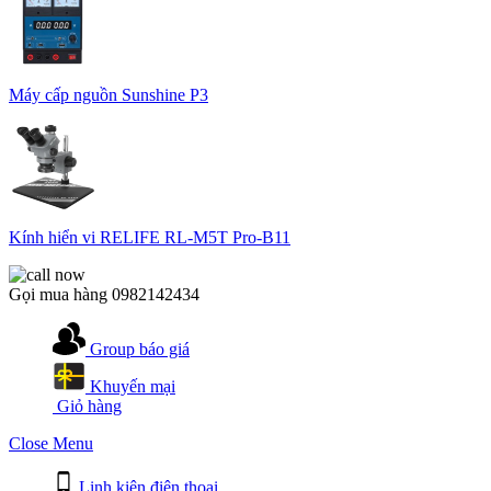
Máy cấp nguồn Sunshine P3
Kính hiển vi RELIFE RL-M5T Pro-B11
Gọi mua hàng
0982142434
Group báo giá
Khuyến mại
Giỏ hàng
Close Menu
Linh kiện điện thoại