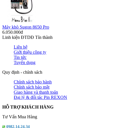
Máy khò Sugon 8650 Pro
6.050.000đ
Linh kiện ĐTDĐ Tín thành
Liên hệ
Giới thiệu công ty
Tin tức
Tuyển dụng
Quy định - chính sách
Chính sách bảo hành
Chính sách bảo mật
Giao hàng và thanh toán
Đại lý & đối tác Pin REXON
HỖ TRỢ KHÁCH HÀNG
Tư Vấn Mua Hàng
0982.14.24.34