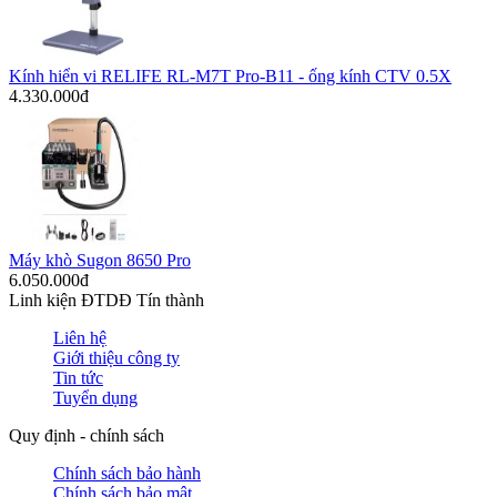
Kính hiển vi RELIFE RL-M7T Pro-B11 - ống kính CTV 0.5X
4.330.000đ
Máy khò Sugon 8650 Pro
6.050.000đ
Linh kiện ĐTDĐ Tín thành
Liên hệ
Giới thiệu công ty
Tin tức
Tuyển dụng
Quy định - chính sách
Chính sách bảo hành
Chính sách bảo mật