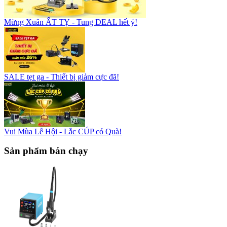
Mừng Xuân ẤT TỴ - Tung DEAL hết ý!
SALE tẹt ga - Thiết bị giảm cực đã!
Vui Mùa Lễ Hội - Lắc CÚP có Quà!
Sản phẩm bán chạy