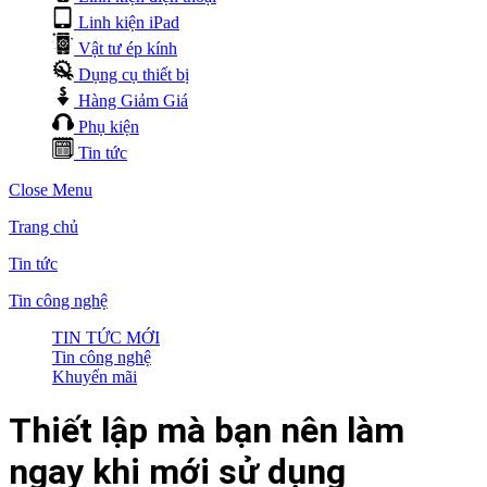
Linh kiện iPad
Vật tư ép kính
Dụng cụ thiết bị
Hàng Giảm Giá
Phụ kiện
Tin tức
Close Menu
Trang chủ
Tin tức
Tin công nghệ
TIN TỨC MỚI
Tin công nghệ
Khuyến mãi
Thiết lập mà bạn nên làm
ngay khi mới sử dụng