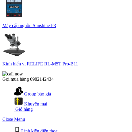
Máy cấp nguồn Sunshine P3
Kính hiển vi RELIFE RL-M5T Pro-B11
Gọi mua hàng
0982142434
Group báo giá
Khuyến mại
Giỏ hàng
Close Menu
Linh kiện điện thoại