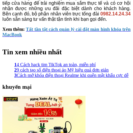
tiếp cửa hàng để trải nghiệm mua sắm thực tế và có cơ hội
nhận được những ưu đãi đặc biệt dành cho khách hàng.
Bên cạnh đó, bộ phận nhân viên trực tổng đài
0982.14.24.34
luôn sẵn sàng tư vấn thật tận tình khi bạn gọi đến.
Xem thêm:
Tất tần tật cách quản lý cài đặt màn hình khóa trên
MacBook
Tin xem nhiều nhất
1
4 Cách hack tim TikTok an toàn, miễn phí
2
9 cách tạo số điện thoại ảo Mỹ hiệu quả đơn giản
3
Cách mở khóa điện thoại Realme khi quên mật khẩu cực dễ
khuyến mại